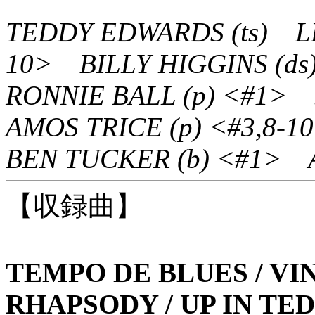
TEDDY EDWARDS (ts) LE
10> BILLY HIGGINS (ds)
RONNIE BALL (p) <#1>
AMOS TRICE (p) <#3,8-1
BEN TUCKER (b) <#1> A
【収録曲】
TEMPO DE BLUES / VINT
RHAPSODY / UP IN TE