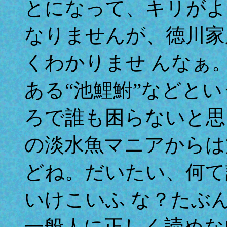
とになって、キリがよ
なりませんが、徳川家
くわかりませ んなぁ。
ある“池鯉鮒”などと
ろで誰も困らないと思
の淡水魚マニアからは
どね。だいたい、何て
いけこいふ な？たぶ
一般人に正しく読めな