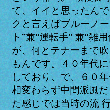
て、イイと思ったんで
クと言えばブルーノー
ト”兼“運転手” 兼“
が、何とテナーまで吹
もんです。４０年代に
しており、で、６０年
相変わらず中間派風だ
た感じでは当時の流 