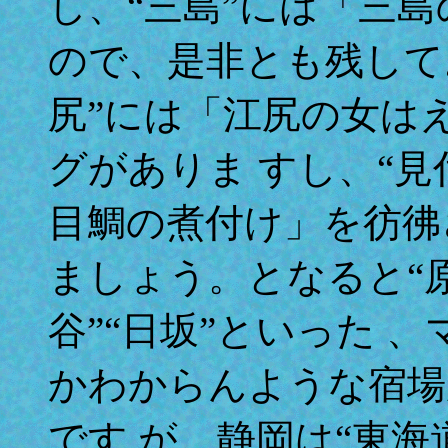
し、“三島”には「三
ので、是非とも残して
尻”には「江尻の女は
グがありま すし、“
目鯛の煮付け」を彷彿
ましょう。となると“原”
谷”“日坂”といった 
かわからんような宿場
です が、静岡は“東海