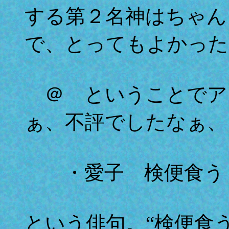
する第２名神はちゃん
で、とってもよかった
＠ ということでア
ぁ、不評でしたなぁ、
・愛子 検便食う
という俳句。“検便食う