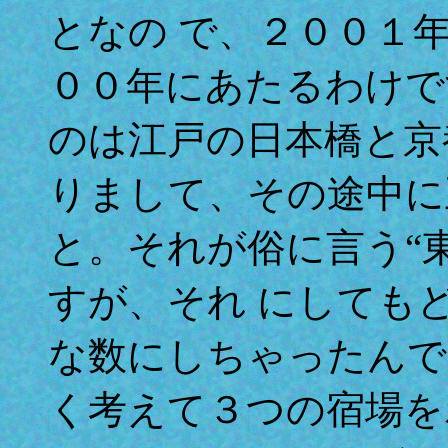
となの で、２００１
００年にあたるわけで
のは江戸の日本橋と京
りまして、その途中に
と。それが俗に言う“
すが、それ にしても
な数にしちゃったんで
く考えて３つの宿場を