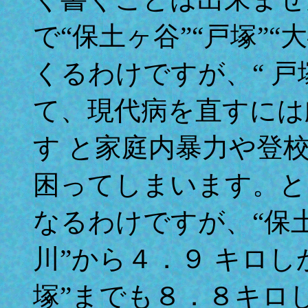
で“保土ヶ谷”“戸塚”
くるわけですが、“ 
て、現代病を直すには
す と家庭内暴力や登
困ってしまいます。とな
なるわけですが、“保
川”から４．９ キロし
塚”までも８．８キロ