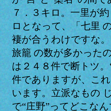
７．３キロ。一里が約
ロとなって、「七里 
褄が合うわけですな。
旅籠 の数が多かった
は２４８件で断トツ。
件でありますが、これ
います。立派なもの 
で“庄野”ってどこな