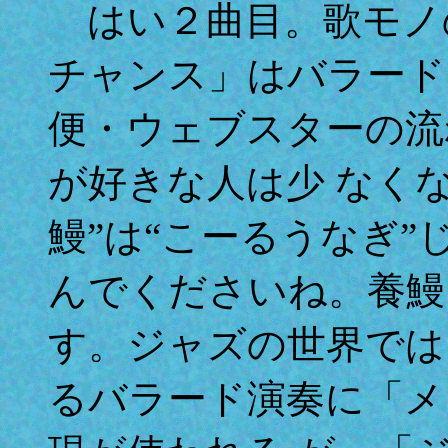
はい２曲目。歌モノ
チャンス」はバラード
便・ウェブスターの流
が好きな人は少 なく
鰻”は“こーるうなぎ”
んでくださいね。養鰻
す。ジャズの世界では
るバラード演奏に「メ