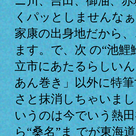
ニ川、吉田、御油、赤
くパッとしませんなぁ
家康の出身地だから、
ます。で、次 の“池
立市にあたるらしいん
あん巻き」以外に特筆
さと抹消しちゃいまし
いうのは今でいう熱田
ら“桑名”ま でが東