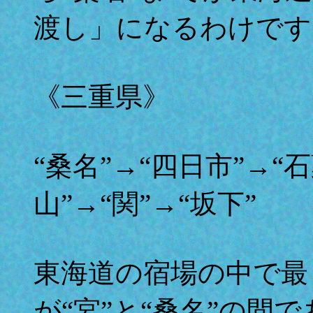
渡し」になるわけです
《三重県》
“桑名”→“四日市”→“石
山”→“関”→“坂下”
東海道の宿場の中で最
が“宮”と“桑名”の間