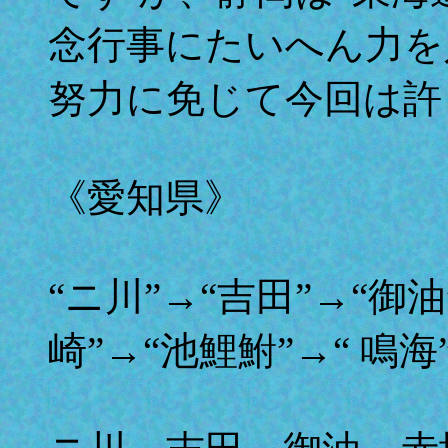
念行事にたいへん力を
努力に免じて今回は許
《愛知県》
“ニ川”→“吉田”→“御油
崎”→“池鯉鮒”→“ 鳴海