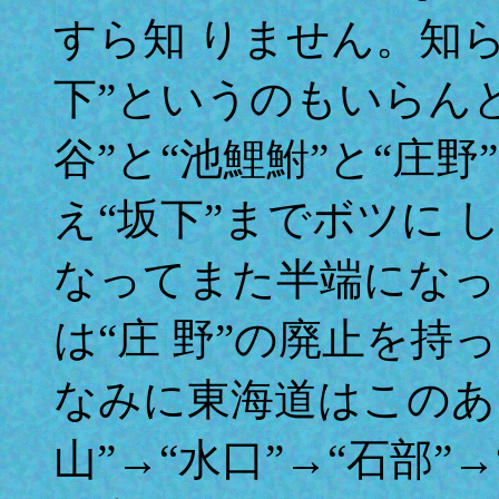
すら知 りません。知
下”というのもいらん
谷”と“池鯉鮒”と“庄
え“坂下”までボツに 
なってまた半端になっ
は“庄 野”の廃止を
なみに東海道はこのあ
山”→“水口”→“石部”