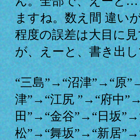
ん。全部で、えーと…
ますね。数え間 違い
程度の誤差は大目に見
が、えーと、書き出し
“三島”→“沼津”→“原”
津”→“江尻 ”→“府中”
田”→“金谷”→“日坂”→
松”→“舞坂”→“新居”→