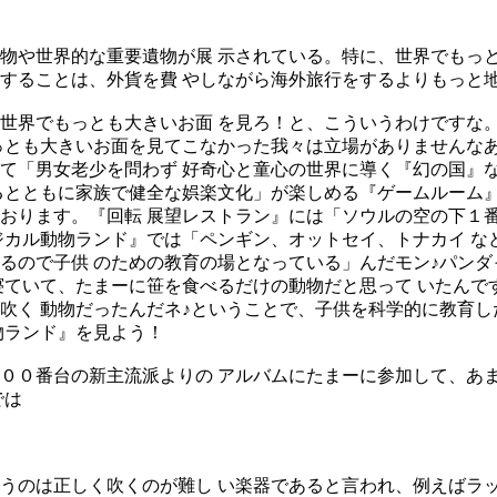
物や世界的な重要遺物が展 示されている。特に、世界でもっ
することは、外貨を費 やしながら海外旅行をするよりもっと地
世界でもっとも大きいお面 を見ろ！と、こういうわけですな
っとも大きいお面を見てこなかった我々は立場がありませんなあ
て「男女老少を問わず 好奇心と童心の世界に導く『幻の国』
るとともに家族で健全な娯楽文化」が楽しめる『ゲームルーム』
おります。『回転 展望レストラン』には「ソウルの空の下１
ジカル動物ランド』では「ペンギン、オットセイ、トナカイ な
るので子供 のための教育の場となっている」んだモン♪パンダ
寝ていて、たまーに笹を食べるだけの動物だと思って いたんで
吹く 動物だったんだネ♪ということで、子供を科学的に教育し
物ランド』を見よう！
００番台の新主流派よりの アルバムにたまーに参加して、あ
では
うのは正しく吹くのが難し い楽器であると言われ、例えばラ