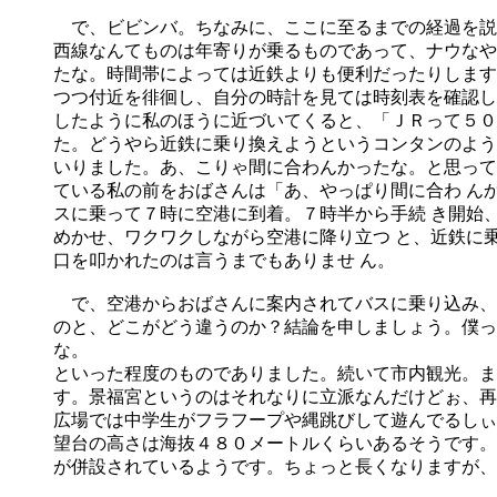
で、ビビンバ。ちなみに、ここに至るまでの経過を説明
西線なんてものは年寄りが乗るものであって、ナウなや
たな。時間帯によっては近鉄よりも便利だったりします
つつ付近を徘徊し、自分の時計を見ては時刻表を確認し
したように私のほうに近づいてくると、「ＪＲって５０
た。どうやら近鉄に乗り換えようというコンタンのよう
いりました。あ、こりゃ間に合わんかったな。と思って
ている私の前をおばさんは「あ、やっぱり間に合わ ん
スに乗って７時に空港に到着。７時半から手続 き開始
めかせ、ワクワクしながら空港に降り立つ と、近鉄に
口を叩かれたのは言うまでもありませ ん。
で、空港からおばさんに案内されてバスに乗り込み、そ
のと、どこがどう違うのか？結論を申しましょう。僕っ
な。
といった程度のものでありました。続いて市内観光。ま
す。景福宮というのはそれなりに立派なんだけどぉ、再
広場では中学生がフラフープや縄跳びして遊んでるしぃ
望台の高さは海抜４８０メートルくらいあるそうです。
が併設されているようです。ちょっと長くなりますが、