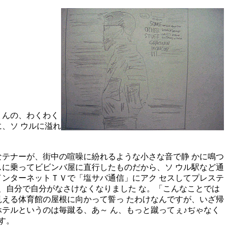
ょんの、わくわく
、ソ ウルに溢れ
テナーが、街中の喧噪に紛れるような小さな音で静 かに鳴つ
スに乗ってビビンバ屋に直行したものだから、ソ ウル駅など通
インターネットＴＶで「塩サバ通信」にアク セスしてプレステ
、自分で自分がなさけなくなりました な。「こんなことでは
見える体育館の屋根に向かって誓っ たわけなんですが、いざ帰
テルというのは毎蹴る、あ～ ん、もっと蹴ってぇ♪ぢゃなく
す。