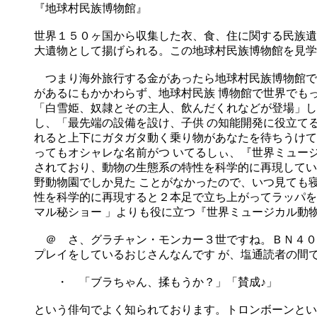
『地球村民族博物館』
世界１５０ヶ国から収集した衣、食、住に関する民族遺
大遺物として揚げられる。この地球村民族博物館を見学
つまり海外旅行する金があったら地球村民族博物館で
があるにもかかわらず、地球村民族 博物館で世界でも
「白雪姫、奴隷とその主人、飲んだくれなどが登場」し
し、「最先端の設備を設け、子供 の知能開発に役立て
れると上下にガタガタ動く乗り物があなたを待ちうけて
ってもオシャレな名前がつ いてるしぃ、『世界ミュー
されており、動物の生態系の特性を科学的に再現してい
野動物園でしか見た ことがなかったので、いつ見ても
性を科学的に再現すると２本足で立ち上がってラッパを
マル秘ショー 」よりも役に立つ『世界ミュージカル動
＠ さ、グラチャン・モンカー３世ですね。ＢＮ４０
プレイをしているおじさんなんです が、塩通読者の間
・ 「ブラちゃん、揉もうか？」「賛成♪」
という俳句でよく知られております。トロンボーンとい