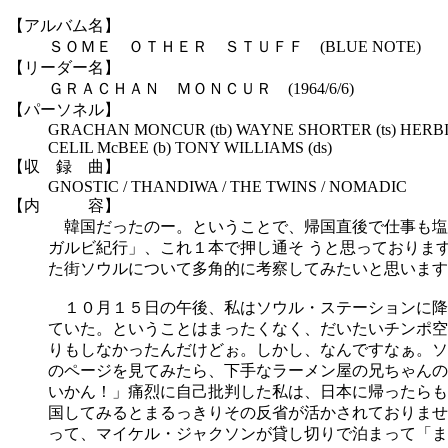
【アルバム名】
ＳＯＭＥ ＯＴＨＥＲ ＳＴＵＦＦ (BLUE NOTE)
【リーダー名】
ＧＲＡＣＨＡＮ ＭＯＮＣＵＲ (1964/6/6)
【パーソネル】
GRACHAN MONCUR (tb) WAYNE SHORTER (ts) HERB
CELIL McBEE (b) TONY WILLIAMS (ds)
【収 録 曲】
GNOSTIC / THANDIWA / THE TWINS / NOMADIC
【内 容】
韓国だったのー。ということで、帰国直後で仕事も塩
ガルビ紀行」、これ１本で押し通そ うと思っておりま
た街ソウルについて多角的に考察してみたいと思います
１０月１５日の午後、私はソウル・ステーションに降り
ていた。ということはまったくなく、だいたいチンポ空
りもしなかったんだけどぉ。しかし、なんですなぁ。ソ
のページを見てみたら、下手なラーメン屋の兄ちゃんの
いかん！」痛烈に自己批判した私は、日本に帰ったらも
国してみるとまるっきりその反省が活かされておりませ
って、マイケル・ジャクソンが貸し切りで泊まって「ま