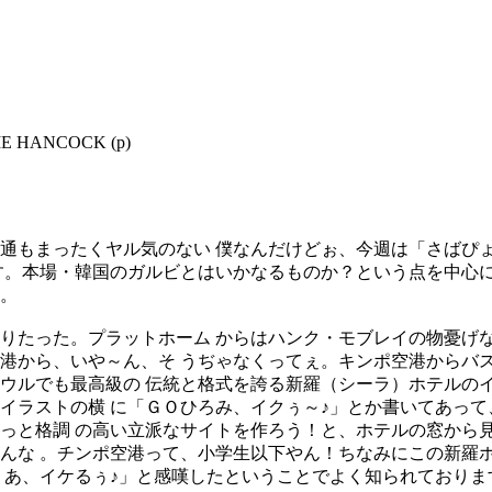
IE HANCOCK (p)
通もまったくヤル気のない 僕なんだけどぉ、今週は「さばぴ
す。本場・韓国のガルビとはいかなるものか？という点を中心に
。
たった。プラットホーム からはハンク・モブレイの物憂げな
港から、いや～ん、そ うぢゃなくってぇ。キンポ空港からバ
ウルでも最高級の 伝統と格式を誇る新羅（シーラ）ホテルの
イラストの横 に「ＧＯひろみ、イクぅ～♪」とか書いてあって
っと格調 の高い立派なサイトを作ろう！と、ホテルの窓から
んな 。チンポ空港って、小学生以下やん！ちなみにこの新羅ホ
 あ、イケるぅ♪」と感嘆したということでよく知られておりま