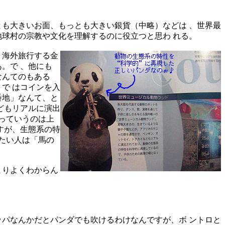
とも大きいお面、もっとも大きい銀貨（中略）などは 、世界最
球村の宗教や文化を理解するのに役立つと思わ れる。
。海外旅行する金
。で 、他にも
なんてのもある
で はコインを入
番地」なんて、と
どもリアルに演出
っていうのは上
すが、生態系の特
たい人は「馬の
まりよくわからん
ッパなんかだとパンダでも吹けるわけなんですが、ボ ントロと