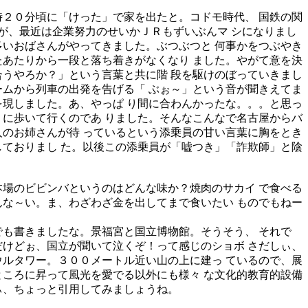
２０分頃に「けった」で家を出たと。コドモ時代、 国鉄の関
が、最近は企業努力のせいかＪＲもずいぶんマ シになりまし
多いおばさんがやってきました。ぶつぶつと 何事かをつぶやき
たあたりから一段と落ち着きがなくなり ました。やがて意を決
合うやろか？」という言葉と共に階 段を駆けのぼっていきまし
ームから列車の出発を告げる「 ぶぉ～」という音が聞きえてま
を現しました。あ、やっぱ り間に合わんかったな。。。と思っ
うに歩いて行くのであ りました。そんなこんなで名古屋からバ
人のお姉さんが待 っているという添乗員の甘い言葉に胸をとき
しておりまし た。以後この添乗員が「嘘つき」「詐欺師」と陰
場のビビンバというのはどんな味か？焼肉のサカイ で食べる
んな～い。ま、わざわざ金を出してまで食いたい ものでもねー
も書きましたな。景福宮と国立博物館。そうそう、 それで
だけどぉ、国立が聞いて泣くぞ！って感じのショボ さだしぃ、
ウルタワー。３００メートル近い山の上に建っ ているので、展
ところに昇って風光を愛でる以外にも様々 な文化的教育的設備
ぃ、ちょっと引用してみましょうね。