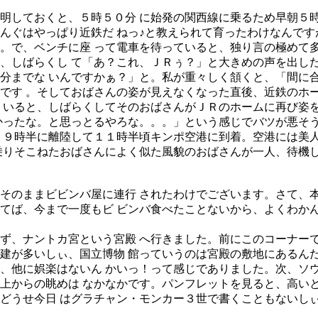
しておくと、５時５０分 に始発の関西線に乗るため早朝５時
んぐはやっぱり近鉄だ ねっ♪と教えられて育ったわけなんです
。で、ベンチに座 って電車を待っていると、独り言の極めて
、しばらくし て「あ？これ、ＪＲぅ？」と大きめの声を出し
分までな いんですかぁ？」と。私が重々しく頷くと、「間に
です 。そしておばさんの姿が見えなくなった直後、近鉄のホ
 いると、しばらくしてそのおばさんがＪＲのホームに再び姿
かったな。と思っとるやろな。。。」という感じでバツが悪そ
、９時半に離陸して１１時半頃キンポ空港に到着。空港には美
乗りそこねたおばさんによく似た風貌のおばさんが一人、待機
のままビビンバ屋に連行 されたわけでございます。さて、本
てば、今まで一度もビ ビンバ食べたことないから、よくわか
ず、ナントカ宮という宮殿 へ行きました。前にこのコーナーで
建が多いしぃ、国立博物 館っていうのは宮殿の敷地にあるん
、他に娯楽はないん かいっ！って感じでありました。次、ソ
上からの眺めは なかなかです。パンフレットを見ると、高い
どうせ今日 はグラチャン・モンカー３世で書くこともないし