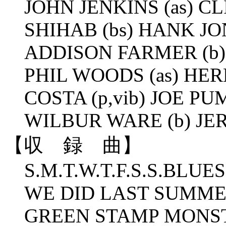
JOHN JENKINS (as) C
SHIHAB (bs) HANK JO
ADDISON FARMER (b)
PHIL WOODS (as) HERB
COSTA (p,vib) JOE PUM
WILBUR WARE (b) JER
【収 録 曲】
S.M.T.W.T.F.S.S.BLU
WE DID LAST SUMME
GREEN STAMP MONST