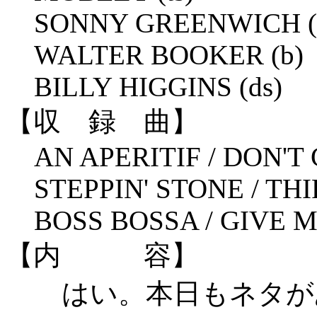
SONNY GREENWICH (g
WALTER BOOKER (b)
BILLY HIGGINS (ds)
【収 録 曲】
AN APERITIF / DON'T 
STEPPIN' STONE / TH
BOSS BOSSA / GIVE M
【内 容】
はい。本日もネタが