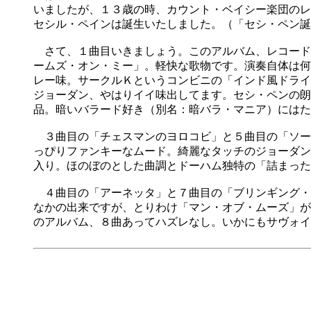
いましたが、１３歳の時、カウント・ベイシー楽団のレ
セシル・ペインは誕生いたしました。（「セシ・ペン誕
さて、１曲目いきましょう。このアルバム、レコードで
ームズ・オン・ミー」。軽快な歌物です。演奏自体は何
レー味。サークルＫというコンビニの「インド風ドライ
ジョーダン、やはりイイ味出してます。セシ・ペンの朗
品。暗いバラード好き（別名：暗バラ・マニア）にはた
３曲目の「チェスマンのヨロコビ」と５曲目の「ソーサ
っぴりファンキーなムード。綺麗なタッチのジョーダン
入り。ほのぼのとした曲調とドーハム独特の「詰まった
４曲目の「アーネッタ」と７曲目の「ブリンギング・ア
なかの出来ですが、とりわけ「マン・オブ・ムーズ」が
のアルバム、８曲あってハズレなし。いかにもサヴォイ