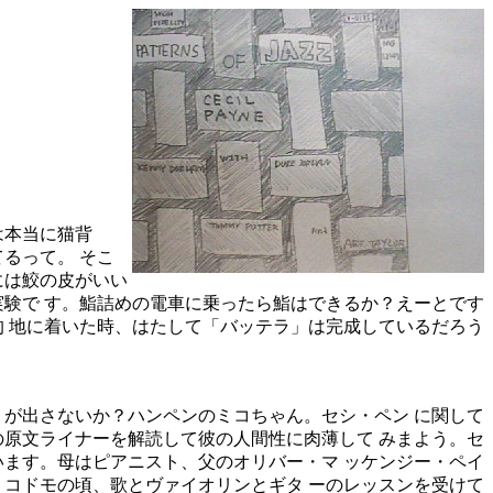
は本当に猫背
るって。 そこ
には鮫の皮がいい
実験で す。鮨詰めの電車に乗ったら鮨はできるか？えーとです
的 地に着いた時、はたして「バッテラ」は完成しているだろう
。
が出さないか？ハンペンのミコちゃん。セシ・ペン に関して
の原文ライナーを解読して彼の人間性に肉薄して みまよう。セ
います。母はピアニスト、父のオリバー・マ ッケンジー・ペイ
。コドモの頃、歌とヴァイオリンとギタ ーのレッスンを受けて