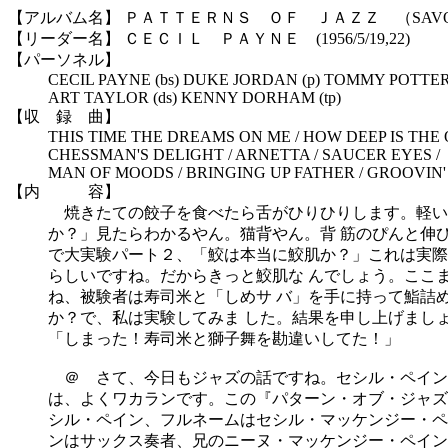
【アルバム名】 ＰＡＴＴＥＲＮＳ ＯＦ ＪＡＺＺ （SAV
【リーダー名】 ＣＥＣＩＬ ＰＡＹＮＥ (1956/5/19,22)
【パーソネル】
CECIL PAYNE (bs) DUKE JORDAN (p) TOMMY POTTER 
ART TAYLOR (ds) KENNY DORHAM (tp)
【収 録 曲】
THIS TIME THE DREAMS ON ME / HOW DEEP IS THE 
CHESSMAN'S DELIGHT / ARNETTA / SAUCER EYES /
MAN OF MOODS / BRINGING UP FATHER / GROOVIN'
【内 容】
焼きたての餃子を食べたら舌がひりひりします。軽い
か？」見たらわかるやん。猫背やん。背 筋のぴんと伸
で大実験パート２、「鮫は本当に鮫肌か？」これは実際
らしいですね。だからきっと鮫肌な んでしょう。ここ
ね、被験者は寿司米と「しめサ バ」を手に持って鮨詰
か？で、私は実験してみま した。結果を申し上げまし
「しまった！寿司米と獅子舞を勘違いしてた！」
＠ さて、今日もジャズの話ですね。セシル・ペイン、
は、よくワカランです。この『パターン・オブ・ジャズ
シル・ペイン、フルネームはセシル・マッケンジー・ペ
ンはサックス奏者、兄のニーヌ・マッケンジー・ペイン