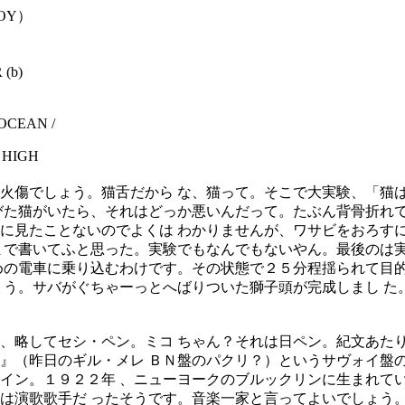
OY）
(b)
OCEAN /
 HIGH
火傷でしょう。猫舌だから な、猫って。そこで大実験、「猫
びた猫がいたら、それはどっか悪いんだって。たぶん背骨折れて
に見たことないのでよくは わかりませんが、ワサビをおろす
まで書いてふと思った。実験でもなんでもないやん。最後のは
めの電車に乗り込むわけです。その状態で２５分程揺られて目
ょう。サバがぐちゃーっとへばりついた獅子頭が完成しまし た
略してセシ・ペン。ミコ ちゃん？それは日ペン。紀文あたり
』（昨日のギル・メレ ＢＮ盤のパクリ？）というサヴォイ盤
イン。１９２２年 、ニューヨークのブルックリンに生まれて
は演歌歌手だ ったそうです。音楽一家と言ってよいでしょう