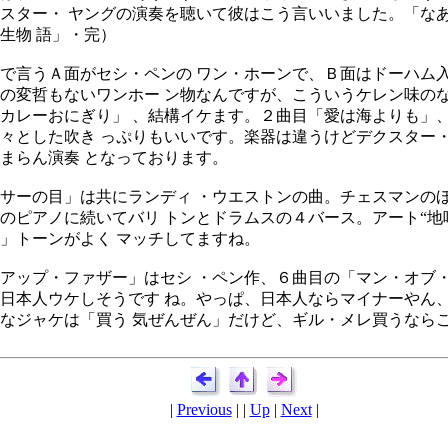
スター・ ヤングの演奏を聴いて彼はこう言いいました。「な
生物 語」・完）
言うＡ面がセシ・ペンの ワン・ホーンで、Ｂ面はドーハム入
の変哲もないワンホー ン物なんですが、こういうケレン味の
カレーおにぎり」 、結構イケます。２曲目「愛は海よりも」
々とした吹き っぷりもいいです。楽器は違うけどデクスター・
まらん演奏 となっております。
ーの目」は共にランディ ・ウエストンの曲。チェスマンのほ
のピアノに続いてバリ トンとドラムスの４バース。アート“地
」トーンがよく マッチしてますね。
ップ・ファザー」はセシ ・ペン作、６曲目の「マン・オブ・
日本人ウケしそうです ね。やっぱ、日本人ならマイナーやん
なジャケは「買う 気ぜんぜん」だけど、ギル・メレ買うならこ
|
Previous
| |
Up
|
Next
|