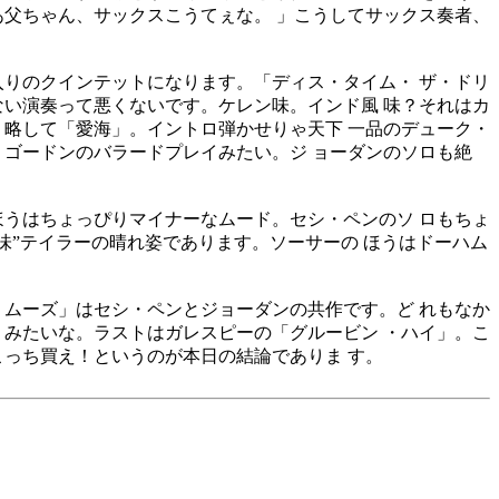
あ父ちゃん、サックスこうてぇな。 」こうしてサックス奏者、
りのクインテットになります。「ディス・タイム・ ザ・ドリ
ない演奏って悪くないです。ケレン味。インド風 味？それはカ
、略して「愛海」。イントロ弾かせりゃ天下 一品のデューク・
ゴードンのバラードプレイみたい。ジ ョーダンのソロも絶
うはちょっぴりマイナーなムード。セシ・ペンのソ ロもちょ
味”テイラーの晴れ姿であります。ソーサーの ほうはドーハム
ムーズ」はセシ・ペンとジョーダンの共作です。ど れもなか
、みたいな。ラストはガレスピーの「グルービン ・ハイ」。こ
っち買え！というのが本日の結論でありま す。