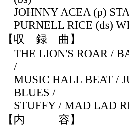
JOHNNY ACEA (p) STA
PURNELL RICE (ds) W
【収 録 曲】
THE LION'S ROAR / B
/
MUSIC HALL BEAT / J
BLUES /
STUFFY / MAD LAD 
【内 容】