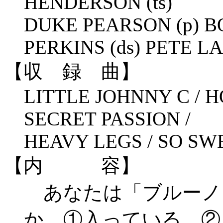
HENDERSON (ts)
DUKE PEARSON (p) 
PERKINS (ds) PETE LA
【収 録 曲】
LITTLE JOHNNY C / H
SECRET PASSION /
HEAVY LEGS / SO SW
【内 容】
あなたは「ブルーノ
か。①入っている。②