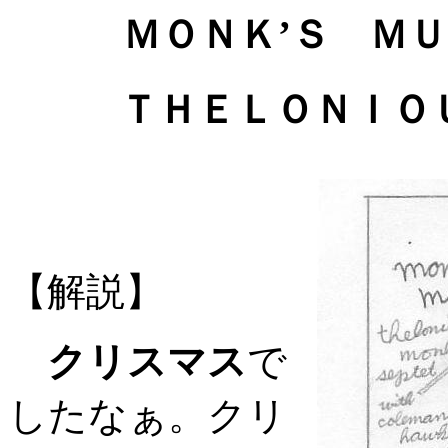
ＭＯＮＫ’Ｓ ＭＵＳ
ＴＨＥＬＯＮＩＯＵ
【解説】
クリスマス
で
したなぁ。クリ