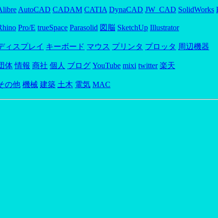
Alibre
AutoCAD
CADAM
CATIA
DynaCAD
JW_CAD
SolidWorks
Rhino
Pro/E
trueSpace
Parasolid
図脳
SketchUp
Illustrator
ディスプレイ
キーボード
マウス
プリンタ
プロッタ
周辺機器
団体
情報
商社
個人
ブログ
YouTube
mixi
twitter
楽天
その他
機械
建築
土木
電気
MAC