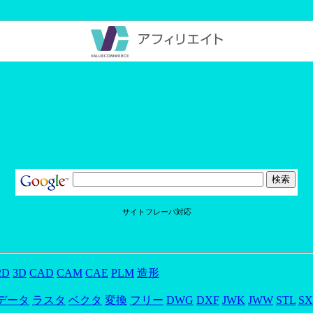
サイトフレーバ対応
2D
3D
CAD
CAM
CAE
PLM
造形
データ
ラスタ
ベクタ
変換
フリー
DWG
DXF
JWK
JWW
STL
SX