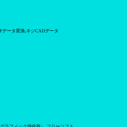
XFデータ変換,ネジCADデータ
ソフト『グラフィック強化版』,フリーソフト