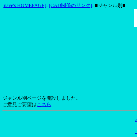
[nave's HOMEPAGE]
-
[CAD関係のリンク]
- ■ジャンル別■
ジャンル別ページを開設しました。
ご意見ご要望は
こちら