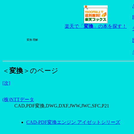
楽天で「
変換
」の本を探す！
変換 理解
＜
変換
＞のページ
[次]
(株)NTTデータ
CAD,PDF変換,DWG,DXF,JWW,JWC,SFC,P21
CAD-PDF変換エンジン アイゼットシリーズ