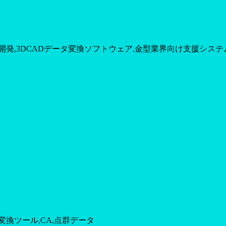
開発,3DCADデータ変換ソフトウェア,金型業界向け支援シス
変換ツール,CA,点群データ