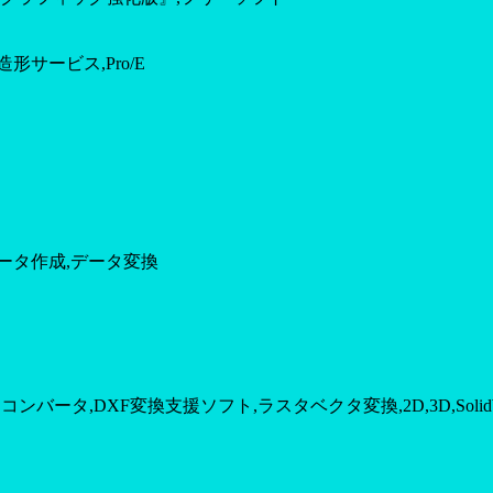
造形サービス,Pro/E
データ作成,データ変換
タコンバータ,DXF変換支援ソフト,ラスタベクタ変換,2D,3D,SolidW