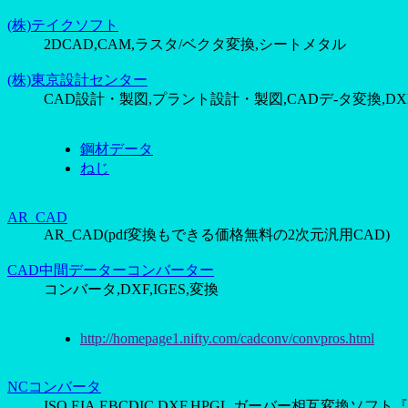
(株)テイクソフト
2DCAD,CAM,ラスタ/ベクタ変換,シートメタル
(株)東京設計センター
CAD設計・製図,プラント設計・製図,CADデ-タ変換,D
鋼材データ
ねじ
AR_CAD
AR_CAD(pdf変換もできる価格無料の2次元汎用CAD)
CAD中間データーコンバーター
コンバータ,DXF,IGES,変換
http://homepage1.nifty.com/cadconv/convpros.html
NCコンバータ
ISO,EIA,EBCDIC,DXF,HPGL,ガーバー相互変換