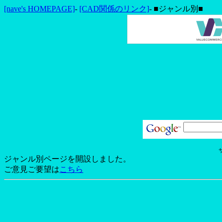
[nave's HOMEPAGE]
-
[CAD関係のリンク]
- ■ジャンル別■
ジャンル別ページを開設しました。
ご意見ご要望は
こちら