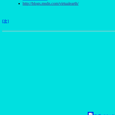
http://blogs.msdn.com/virtualearth/
[次]