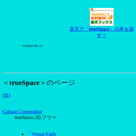
楽天で「
trueSpace
」の本を探
す！
trueSpace 使い方
＜
trueSpace
＞のページ
[次]
Caligari Corporation
trueSpace,3D,フリー
「Virtual Earth