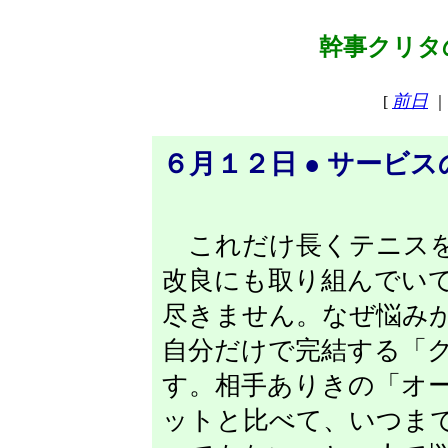
幹事クリタの
前日
[
｜
６月１２日 ● サービ
これだけ長くテニスを
改良にも取り組んでい
尽きません。なぜ悩み
自分だけで完結する「
す。相手ありきの「オ
ットと比べて、いつま