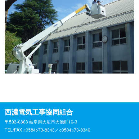
西濃電気工事協同組合
〒503-0863 岐阜県大垣市大池町16-3
TEL/FAX <0584>73-8343／<0584>73-8346