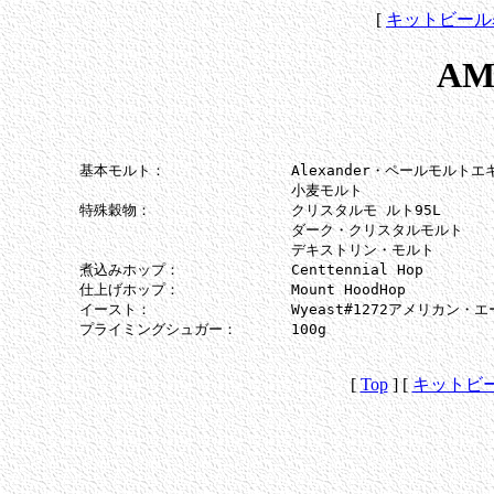
[
キットビール
AM
	基本モルト：		Alexander・ペールモルトエキス		2.72Kg

				小麦モルト			　　　　340g

	特殊穀物：		クリスタルモ ルト95L			230g

				ダーク・クリスタルモルト         	230g

				デキストリン・モルト			110g

	煮込みホップ：		Centtennial Hop　　　			1オンス

	仕上げホップ：		Mount HoodHop 				1オンス

	イースト：		Wyeast#1272アメリカン・エールII 液体イースト

	プライミングシュガー：	100g

[
Top
] [
キットビ