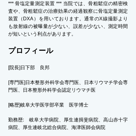
*** 骨塩定量測定装置 *** 当院では、骨粗鬆症の精密検
査や、骨粗鬆症の治療効果の経過観察に骨塩定量測定
装置（DXA）を用いております。通常のX線撮影より
も放射線の被曝量が少ない、誤差が少ない、測定時間
が短いという利点があります。
プロフィール
[院長]日下部 良邦
[専門医]日本整形外科学会専門医、日本リウマチ学会専
門医、日本整形外科学会認定リウマチ医
[略歴]岐阜大学医学部卒業 医学博士
勤務歴: 岐阜大学病院、厚生連揖斐病院、高山赤十字
病院、厚生連岐北総合病院、海津医師会病院