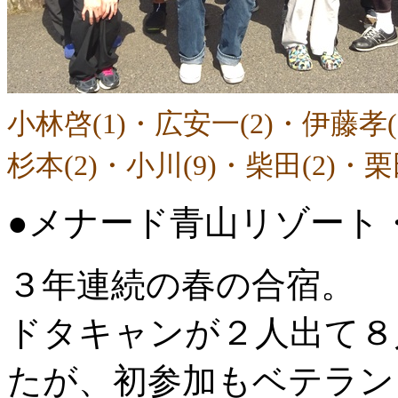
小林啓(1)・広安一(2)・伊藤孝(2
杉本(2)・小川(9)・柴田(2)・栗田
●メナード青山リゾート
３年連続の春の合宿。
ドタキャンが２人出て８
たが、初参加もベテラン