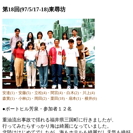
第18回(97/5/17-18)東尋坊
安達(1)・安藤(5)・立松(4)・間宮(4)・白木(2)・川上(4)
森實(1)・小林(2)・岡田(2)・栗田(18)・扇本(1)・横井(6)
●ポートヒル芳泉・参加者１２名
重油流出事故で揺れる福井県三国町に行きましたが、
行ってみたらすっかり海は綺麗になっていました。
北陸ははじめてでしたが、海もホテルも綺麗だし天気も絶好