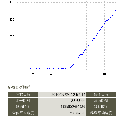
GPSログ解析
開始日時
終了日時
2010/07/24 12:57:14
水平距離
沿面距離
28.63km
経過時間
1時間02分23秒
移動時間
全体平均速度
移動平均速度
27.7km/h