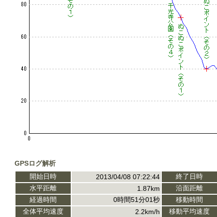
GPSログ解析
開始日時
終了日時
2013/04/08 07:22:44
水平距離
沿面距離
1.87km
経過時間
0時間51分01秒
移動時間
全体平均速度
移動平均速度
2.2km/h