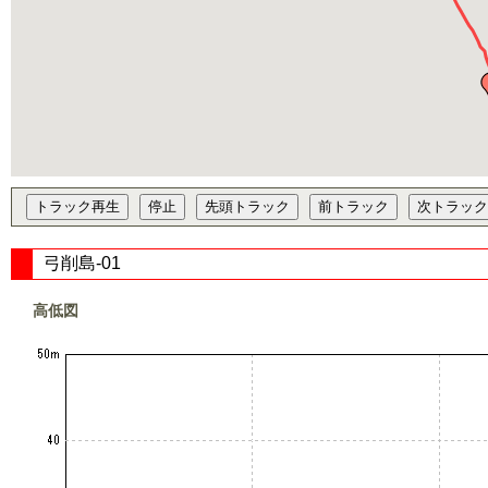
弓削島-01
高低図