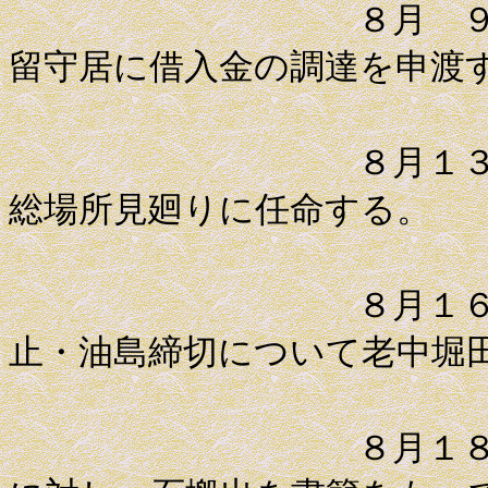
８月 ９日 平
留守居に借入金の調達を申渡
８月１３日 勘
総場所見廻りに任命する。
８月１６日 一
止・油島締切について老中堀
８月１８日 高