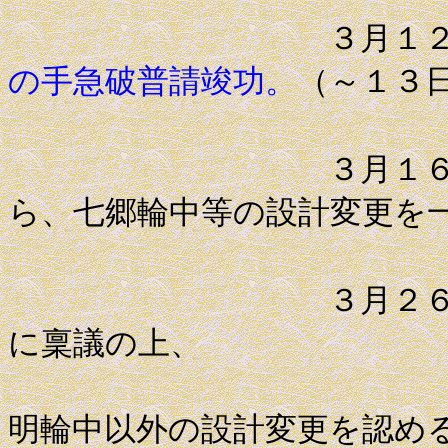
３月１
の手急破普請竣功。
（～１３
３月１６日 高
ら、七郷輪中等の設計変更を
３月２６日 一
に稟議の上、
青木らに
明輪中以外の設計変更を認め