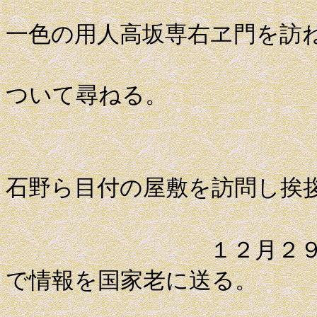
薩摩藩岩
一色の用人高坂専右ヱ門を訪
工事の時
ついて尋ねる。
薩摩藩佐
石野ら目付の屋敷を訪問し挨
１２月２９日 薩
で情報を国家老に送る。