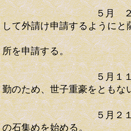
５月 ２日 幕
して外請け申請するようにと
薩摩藩は
所を申請する。
５月１１日 藩
勤のため、世子重豪をともな
５月２１日 町
の石集めを始める。