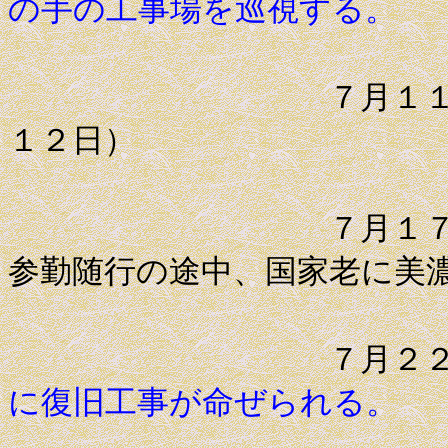
の手の工事場を巡視する。
７月１１日 揖
１２日）
７月１７日 薩
参勤随行の途中、国家老に美
７月２
に復旧工事が命ぜられる。