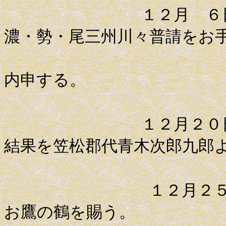
１２月 ６日 勘
濃・勢・尾三州川々普請をお
老中堀田
内申する。
１２月２０日 ８
結果を笠松郡代青木次郎九郎
１２月２５日 将
お鷹の鶴を賜う。