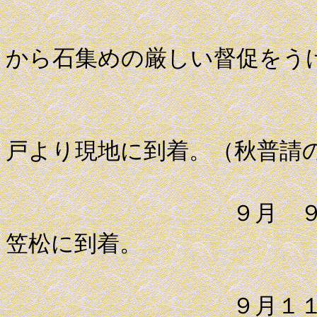
この月、
から石集めの厳しい督促をう
代官吉田
戸より現地に到着。（秋普請
９月 ９日 総
笠松に到着。
９月１１日 薩