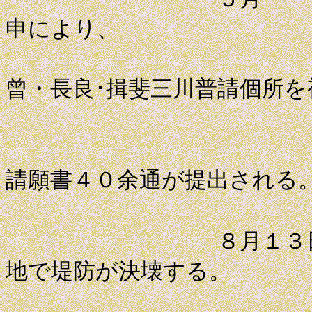
申により、
代官吉田
曾・長良･揖斐三川普請個所を
輪中の村
請願書４０余通が提出される
８月１３日 濃尾
地で堤防が決壊する。