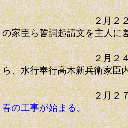
２月２２日 美
の家臣ら誓詞起請文を主人に
２月２４日 伊
ら、水行奉行高木新兵衛家臣
２月２
春の工事が始まる。