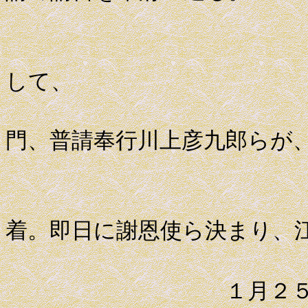
江戸藩邸
して、
御留守居
門、普請奉行川上彦九郎らが
お鷹の鶴
着。即日に謝恩使ら決まり、
１月２５日 江