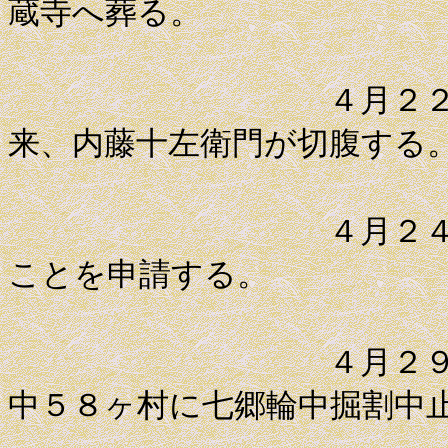
蔵寺へ葬る。
４月２２日 水
来、内藤十左衛門が切腹する
４月２４日 平
ことを申請する。
４月２９日 青
中５８ヶ村に七郷輪中掘割中