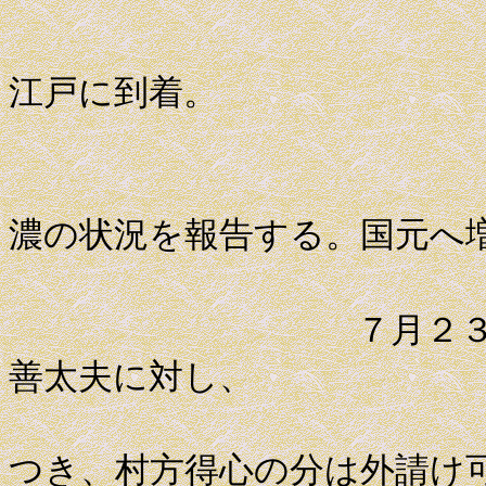
藩主薩摩
江戸に到着。
平田靱負
濃の状況を報告する。国元へ
７月２３日 青
善太夫に対し、
外請け３
つき、村方得心の分は外請け