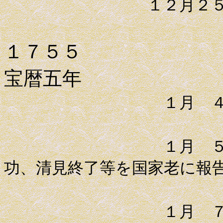
１２月２５日
１７５５
宝暦五年
１月 ４日 
１月 ５日 平
功、清見終了等を国家老に報
１月 ７日 幕