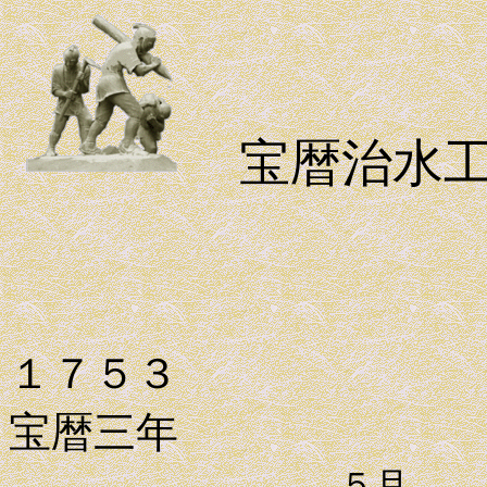
宝暦治水
１７５３
宝暦三年
５月 勘定奉