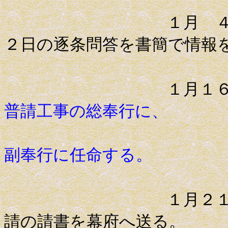
１月 ４日 薩
２日の逐条問答を書簡で情報
１月１
普請工事の総奉行に、
大目付伊
副奉行に任命する。
１月２１日 薩
請の請書を幕府へ送る。