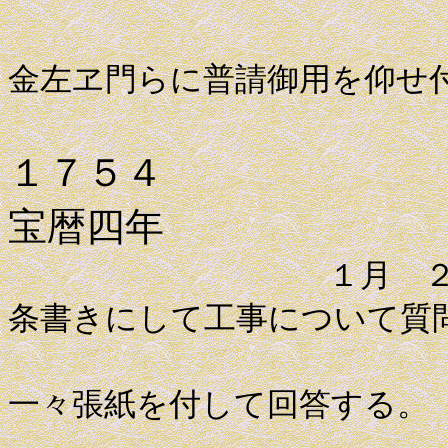
幕臣青木
金左ヱ門らに普請御用を仰せ
１７５４
宝暦四年
１月 ２日 薩
条書きにして工事について質
これに対
一々張紙を付して回答する。