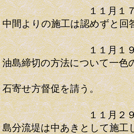
１１月１７日 一
中間よりの施工は認めずと回
１１月１９日 青
油島締切の方法について一色
同時に、
石寄せ方督促を請う。
１１月２９日 一
島分流堤は中あきとして施工