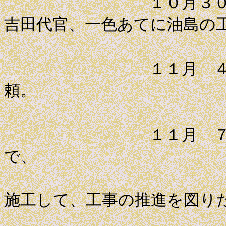
１０月３０日 青
吉田代官、一色あてに油島の
１１月 ４日 平
頼。
１１月 ７日 石
で、
油島締切
施工して、工事の推進を図り