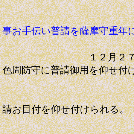
事お手伝い普請を薩摩守重年
１２月２７日 老
色周防守に普請御用を仰せ付
幕臣石野
請お目付を仰せ付けられる。