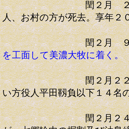
閏２月 ２日 藩
人、お村の方が死去。享年２
閏２月 
を工面して美濃大牧に着く。
閏２月２２日 岩
い方役人平田靱負以下１４名
閏２月２４日 高