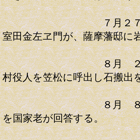
７月２７日 一
室田金左ヱ門が、薩摩藩邸に
８月 ２日 青
村役人を笠松に呼出し石搬出
８月 ８日 平
を国家老が回答する。