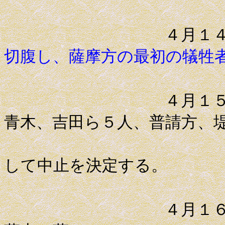
４月１
切腹し、薩摩方の最初の犠牲
４月１５日 七
青木、吉田ら５人、普請方、
高木新兵
して中止を決定する。
４月１６日 永