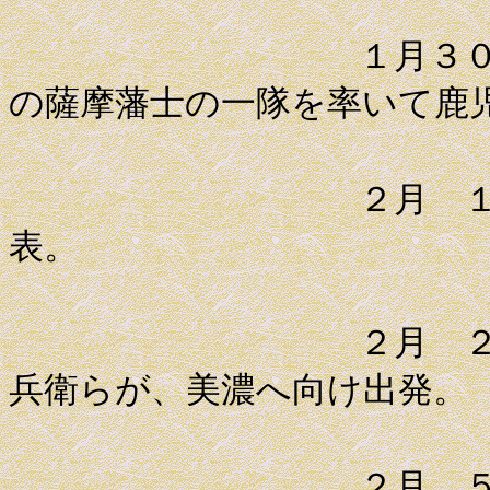
１月３０日 副
の薩摩藩士の一隊を率いて鹿
２月 １日 薩
表。
２月 ２日 江
兵衛らが、美濃へ向け出発。
２月 