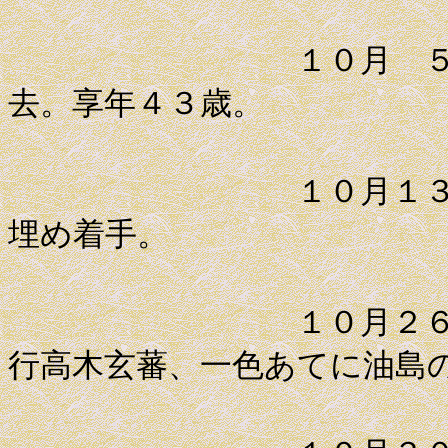
１０月 ５日 薩
去。享年４３歳。
１０月１３日 松
埋め着手。
１０月２６日 目
行高木玄蕃、一色あてに油島