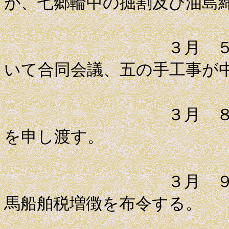
が、七郷輪中の掘割及び油島
３月 ５日 秋
いて合同会議、五の手工事が
３月 ８日 薩
を申し渡す。
３月 ９日 薩
馬船舶税増徴を布令する。