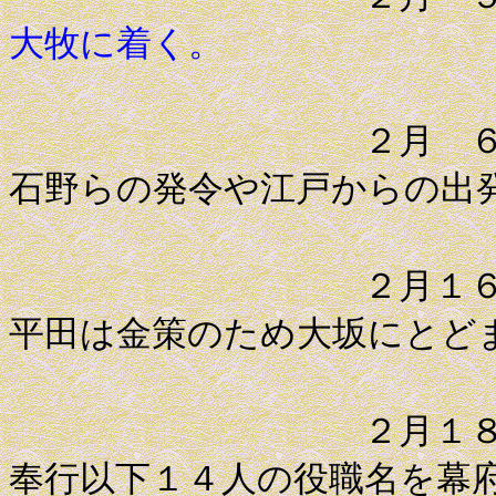
大牧に着く。
２月 ６日 薩
石野らの発令や江戸からの出
２月１６日 平
平田は金策のため大坂にとど
２月１８日 藩
奉行以下１４人の役職名を幕