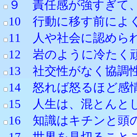
９ 責任感が強すぎて
10 行動に移す前
11 人や社会に
12 岩のように
13 社交性がなく協
14 怒れば怒るほ
15 人生は、混とんと
16 知識はキチンと頭
17 世界を見切る