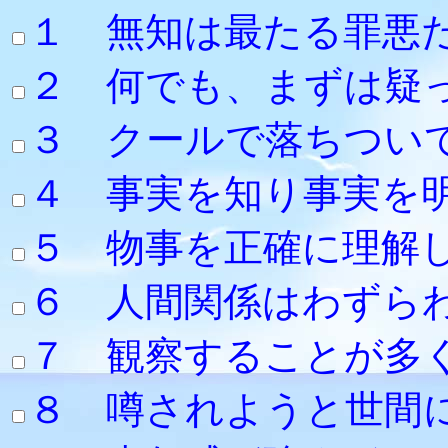
１ 無知は最たる罪悪
２ 何でも、
３ クールで落ち
４ 事実を知り事実を
５ 物事を正確に
６ 人間関係はわずら
７ 観察すること
８ 噂されようと