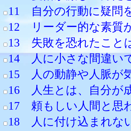
11 自分の行動に疑問
12 リーダー的な素質
13 失敗を恐れたこと
14 人に小さな間違
15 人の動静や人脈が
16 人生とは
17 頼もし
18 人に付け込