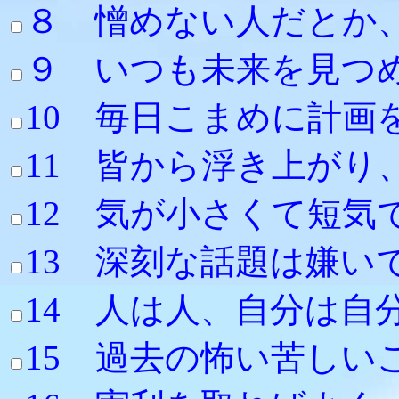
８ 憎めない人だとか
９ いつも未来を見つ
10 毎日こまめに
11 皆から浮
12 気が小さくて短
13 深刻な
14 人は人、自分
15 過去の怖い苦し