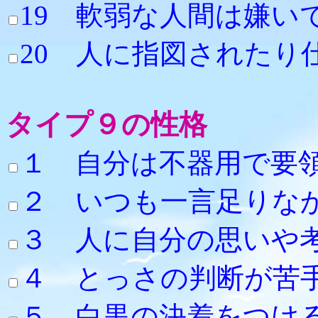
19 軟弱な人間は嫌
20 人に指図されたり
タイプ９の性格
１ 自分は不器用で要
２ いつも一
３ 人に自分の思いや
４ とっさの判
５ 白黒の決着をつ