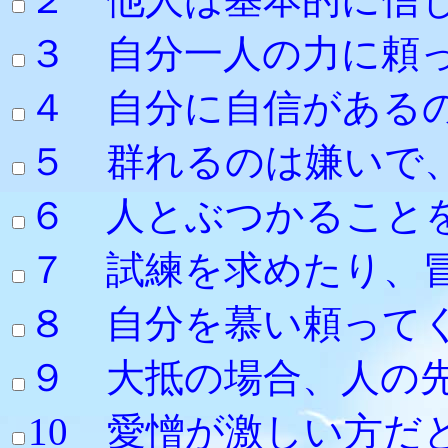
３ 自分一人の力に頼
４ 自分に自信がある
５ 群れるの
６ 人とぶつかること
７ 試練を求め
８ 自分を慕
９ 大抵の場合
10 愛憎が激しい方だ