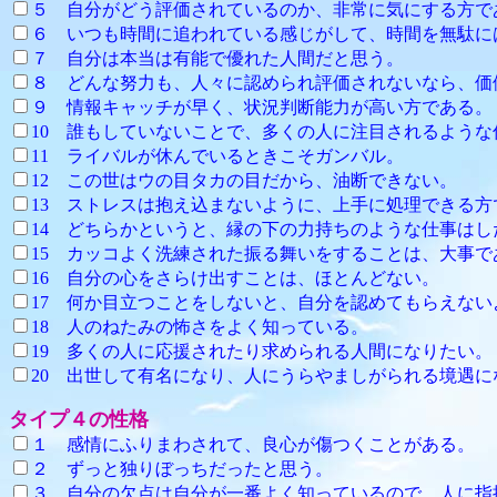
５ 自分がどう評価されているのか、非常に気にする方で
６ いつも時間に追われている感じがして、時間
７ 自分は本当は有能で優れた人間だと思う。
８ どんな努力も、人々に認められ評価されないなら、価
９ 情報キャッチが早く、状況判断能力が高い方である。
10 誰もしていないことで、多くの人に注目される
11 ライバルが休んでいるとき
12 この世はウの目タカの目だから、油断できない。
13 ストレスは抱え込まないように、上手に処理できる方
14 どちらかというと、縁の下の力持ちのような仕事はし
15 カッコよく洗練された振る舞いをすることは、大事で
16 自分の心をさらけ出すことは、ほとんどない。
17 何か目立つことをしないと、自分を認めてもらえない
18 人のねたみの怖さをよく
19 多くの人に応援されたり求められる人間になりたい。
20 出世して有名になり、人にうらやましがられる境遇に
タイプ４の性格
１ 感情にふりまわされて、良心が傷つくことがある。
２ ずっと独りぼっちだったと思う。
３ 自分の欠点は自分が一番よく知っているので、人に指