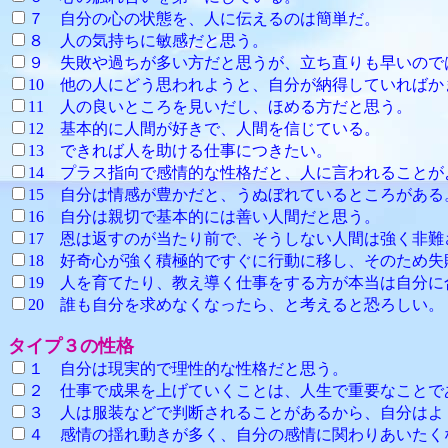
７ 自分の心の状態を、人に伝えるのは簡単だ。
８ 人の気持ちに敏感だと思う。
９ 失敗や過ちが多い方だと思うが、立ち直りも早い
10 他の人にどう思われようと、自分が納得していればか
11 人の良いところを見いだし、ほ
12 基本的に人間が好きで、人間を信じている。
13 できれば人を助ける仕事につきたい。
14 プラス指向で感情的な性格だと、人に言われることが
15 自分は情感が豊かだと、うぬぼれて
16 自分は親切で基本的には善い
17 恩は返すのが当たり前で、そうしない人間は強く
18 好奇心が強く積極的ですぐに行動に移し、その
19 人を育てたり、教え導く仕事をする方が本当
20 誰も自分を求めなくなったら、と考えると恐ろしい。
タイプ３の性格
１ 自分は現実的で理性的な性格だと思う。
２ 仕事で成果を上げていくことは、人生で重要なことで
３ 人は服装などで判断されることがあるから、自分はよ
４ 感情の揺れ動きが多く、自分の感情に関