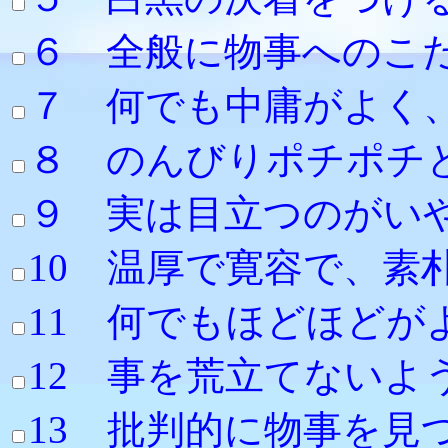
６ 全般に物事への
７ 何でも中庸がよく
８ のんびりポチポ
９ 実は目立つ
10 温厚で寛
11 何でもほどほど
12 事を荒立て
13 批判的に物事を