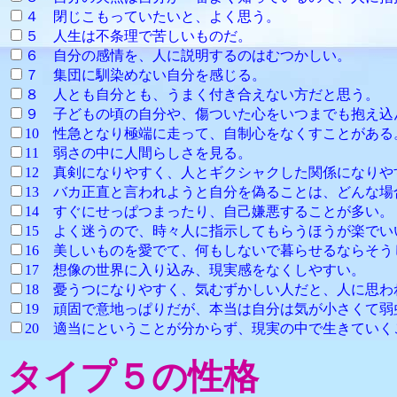
４ 閉じこもっていたいと、よく思う。
５ 人生は不条理で苦しいものだ。
６ 自分の感情を、人に説明するのはむつかしい。
７ 集団に馴染めない自分を感じる。
８ 人とも自分とも、うまく付き合えない方だと思う。
９ 子どもの頃の自分や、傷ついた心をいつまでも抱え
10 性急となり極端に走って、自制心をなくすことがある
11 弱さの中に人間らしさを見る。
12 真剣になりやすく、人とギクシャクした
13 バカ正直と言われようと自分を偽ることは、どんな
14 すぐにせっぱつまったり、自己嫌悪することが多い。
15 よく迷うので、時々人に指示してもらうほう
16 美しいものを愛でて、何もしないで暮らせるならそう
17 想像の世界に入り込み、現実感
18 憂うつになりやすく、気むずかしい人だと、
19 頑固で意地っぱりだが、本当は自分は気が小さくて弱
20 適当にということが分からず、現実の中で生きていく
タイプ５の性格