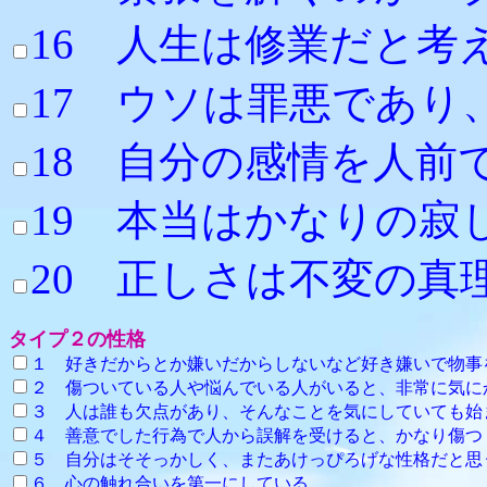
16 人生は修業だと考
17 ウソは罪悪であ
18 自分の感情を人
19 本当はかなり
20 正しさは不変の
タイプ２の性格
１ 好きだからとか嫌いだからしないなど好き嫌いで物
２ 傷ついている人や悩んでいる人がいると、非常に気に
３ 人は誰も欠点があり、そんなことを気にしていても始
４ 善意でした行為で人から誤解を受ける
５ 自分はそそっかしく、またあけっぴろげな性格だと思
６ 心の触れ合いを第一にしている。