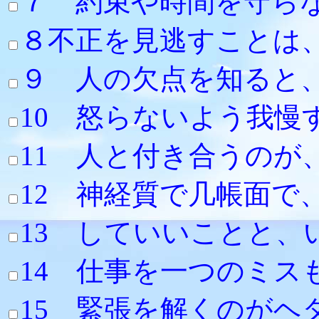
７ 約束や時間を守
８不正を見逃すことは
９ 人の欠点を知ると
10 怒らないよう我
11 人と付き合うのが
12 神経質で几帳面
13 していいことと
14 仕事を一つのミ
15 緊張を解くの