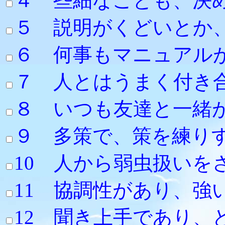
４ 些細なことも、決
５ 説明がくど
６ 何事もマニュアル
７ 人とはうまく付
８ いつも友達と
９ 多策で、策を練
10 人から弱虫扱い
11 協調性
12 聞き上手であり