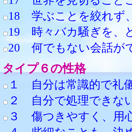
18 学ぶことを
19 時々バカ騒
20 何でもない会話
タイプ６の性格
１ 自分は常識的で礼
２ 自分で処理で
３ 傷つきやすく、用