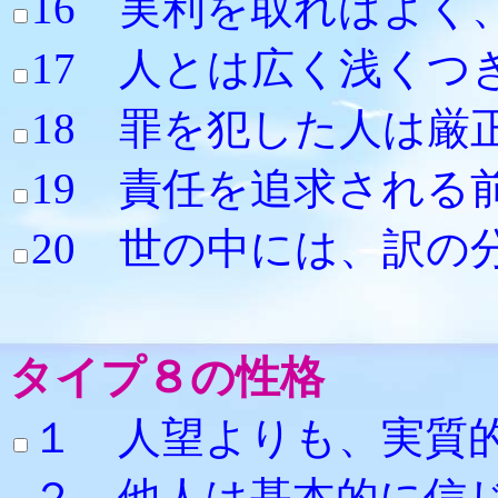
16 実利を取れ
17 人とは広く浅く
18 罪を犯した人
19 責任を追
20 世の中には、訳
タイプ８の性格
１ 人望より
２ 他人は基本的に信