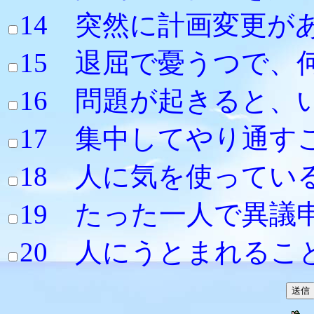
14 突然に計画
15 退屈で憂うつで
16 問題が起きる
17 集中してやり通
18 人に気を使って
19 たった一人
20 人にう