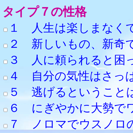
タイプ７の性格
１ 人生は楽しまなく
２ 新しいもの、新奇
３ 人に頼られると困
４ 自分の気性はさっ
５ 逃げるというこ
６ にぎやかに大勢で
７ ノロマでウス