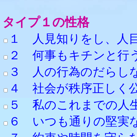
タイプ１の性格
１ 人見知りをし、人
２ 何事もキチンと行
３ 人の行為
４ 社会が秩序正しく
５ 私のこれまでの人
６ いつも通