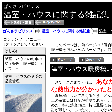
ぱんさラビリンス
温室・ハウスに関する雑記集
ぱんさラビリンス
温室・ハウスに関する雑記集
温室・
コンテンツ・メニュー
↓クリックしてください
このページは、前ページの「適合
暖房機を選ぶためのページです。前
はじめに
温室・ハウスの冬季の
温度管理、暖房機につ
温室・ハウス暖房機
いて
温室・ハウスの冬季の
あな
温度管理
さて、ここまでくれば、
な熱出力が分かった
暖房機について考えるとき、どん
上の留意点は何かが重要であろう。
めた。特に熱出力は、特に重要であ
討が難しい。このため、ここではkc