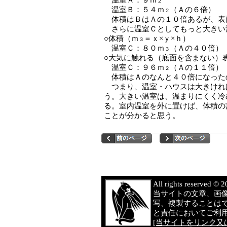
２
温室Ｂ：５４ｍ
（Ａの６倍）
２
体積はＢはＡの１０倍あるが、表
さらに温室Ｃとしてもっと大きい温
○体積（ｍ
＝ｘ×ｙ×ｈ）
３
温室Ｃ：８０ｍ
（Ａの４０倍）
３
○大気に触れる（底面を含まない）
温室Ｃ：９６ｍ
（Ａの１１倍）
２
体積はＡのなんと４０倍になった
つまり、温室・ハウスは大きけれ
う。大きい温室は、温まりにくく冷
る。室内温室を外に置けば、体積の
ことが分かると思う。
All rights reserved 
当サイトの文章、画
写、複製することは
と責任においてご利
[当サイトをリンク又は