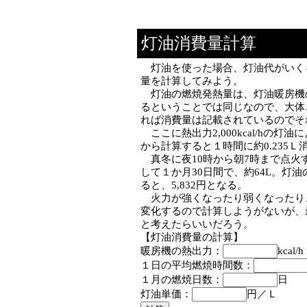
灯油消費量計算
灯油を使った場合、灯油代がいく
量を計算してみよう。
灯油の燃焼発熱量は、灯油暖房機
るということでは同じなので、大体どれ
れば消費量は記載されているのでそ
ここに熱出力2,000kcal/h
から計算すると１時間に約0.235
真冬に夜10時から朝7時まで点火す
して１か月30日間で、約64L。灯
ると、5,832円となる。
火力が強くなったり弱くなったり
変化するので計算しようがないが、
と考えたらいいだろう。
【灯油消費量の計算】
暖房機の熱出力：
kcal/h
１日の平均燃焼時間数：
１月の燃焼日数：
日
灯油単価：
円／Ｌ