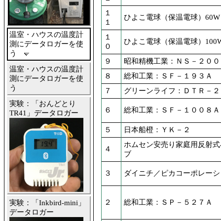
１
ひよこ電球（保温電球）60W
１
温室・ハウスの温度計
１
ひよこ電球（保温電球）100
測にデータロガーを使
０
う
９
昭和精機工業：ＮＳ－２００
温室・ハウスの温度計
８
総和工業：ＳＦ－１９３Ａ
測にデータロガーを使
う
７
グリーンライフ：ＤＴＲ－２
実験：「おんどとり
６
総和工業：ＳＦ－１００８Ａ
TR41」データロガー
５
日本船橙：ＹＫ－２
ホムセン安売り家庭用反射式
４
ブ
３
ダイニチ／ピカコーポレーショ
２
総和工業：ＳＰ－５２７Ａ
実験：「Inkbird-mini」
データロガー