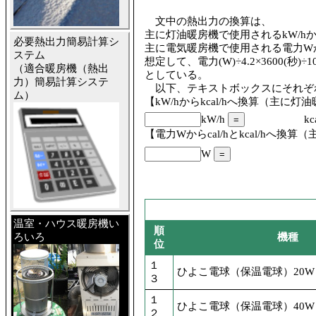
文中の熱出力の換算は、
主に灯油暖房機で使用されるkW/hからkca
必要熱出力簡易計算シ
主に電気暖房機で使用される電力Wからのk
ステム
想定して、電力(W)÷4.2×3600(秒)÷10
（適合暖房機（熱出
としている。
力）簡易計算システ
以下、テキストボックスにそれぞ
ム）
【kW/hからkcal/hへ換算（主に
kW/h
kc
【電力Wからcal/hとkcal/hへ換
W
温室・ハウス暖房機い
順
ろいろ
機種
位
１
ひよこ電球（保温電球）20W
３
１
ひよこ電球（保温電球）40W
２