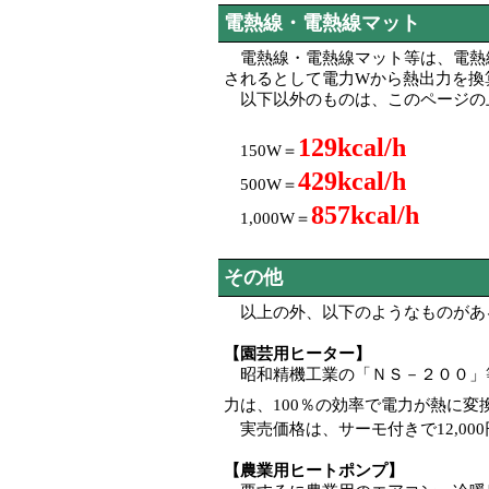
電熱線・電熱線マット
電熱線・電熱線マット等は、電熱線
されるとして電力Wから熱出力を換
以下以外のものは、このページの
129kcal/h
150W＝
429kcal/h
500W＝
857kcal/h
1,000W＝
その他
以上の外、以下のようなものがあ
【園芸用ヒーター】
昭和精機工業の「ＮＳ－２００」
力は、100％の効率で電力が熱に変
実売価格は、サーモ付きで12,00
【農業用ヒートポンプ】