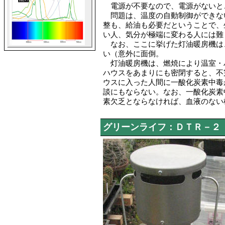
電源が不要なので、電源がないと
問題は、温度の自動制御ができな
整も、給油も必要だということで、
い人、気分が極端に変わる人には難
なお、ここに挙げた灯油暖房機は
い（意外に面倒。
灯油暖房機は、燃焼により温室・
ハウスをあまりにも密閉すると、不
ウスに入った人間に一酸化炭素中毒
談にもならない。なお、一酸化炭素
素欠乏とならなければ、血液のない
グリーンライフ：ＤＴＲ－２