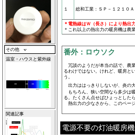
１
総和工業：ＳＰ－１２１０Ａ
＊電熱線はＷ（長さ）により熱出
＊これ以上の熱出力の暖房機は農
その他
番外：ロウソク
温室・ハウスと紫外線
冗談のようだが本当の話で、農業
るわけではない。けれど、暖房と
う。
出力ははっきりしないが、炎の大
もちろん、狭い空間なら多少は暖
る。たくさん点せばひょっとした
熱出力の少なさから、このページ
関連記事
電源不要の灯油暖房機