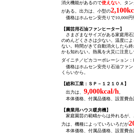
消火機能があるので
使えない
、タン
2,100kc
がある。出力は、小型の
価格はホムセン安売りで10,000
【園芸用石油ファンヒーター】
さまざまなサイズがある家庭用石
のめんどくささは少ない。温度によ
ない。時間がきて自動消火したら終
かも知れない。熱風を火災に注意し
ダイニチ／ピカコーポレーション：RA
価格はホムセン安売り石油ファンヒー
くらいから。
【総和工業：ＳＰ－１２１０Ａ】
9,000kcal/h
出力は、
。
本体価格、付属品価格、設置費合計は、3
【農業用ハウス暖房機】
家庭園芸の範疇からは外れるが、こ
2
力は、機種によっていろいろだが
本体価格、付属品価格、設置費合