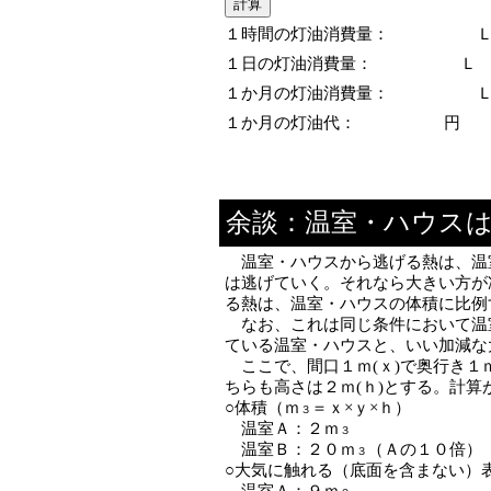
１時間の灯油消費量：
１日の灯油消費量：
Ｌ
１か月の灯油消費量：
１か月の灯油代：
円
余談：温室・ハウス
温室・ハウスから逃げる熱は、温
は逃げていく。それなら大きい方が
る熱は、温室・ハウスの体積に比例
なお、これは同じ条件において温
ている温室・ハウスと、いい加減な
ここで、間口１ｍ(ｘ)で奥行き１ｍ
ちらも高さは２ｍ(ｈ)とする。計
○体積（ｍ
＝ｘ×ｙ×ｈ）
３
温室Ａ：２ｍ
３
温室Ｂ：２０ｍ
（Ａの１０倍）
３
○大気に触れる（底面を含まない）
温室Ａ：９ｍ