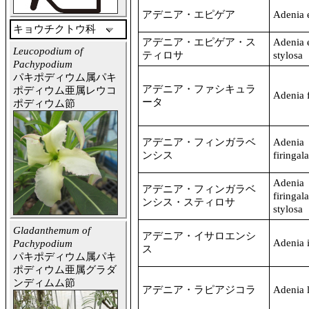
アデニア・エピゲア
Adenia 
キョウチクトウ科
アデニア・エピゲア・ス
Adenia e
Leucopodium of
ティロサ
stylosa
Pachypodium
パキポディウム属パキ
アデニア・ファシキュラ
ポディウム亜属レウコ
Adenia f
ータ
ポディウム節
アデニア・フィンガラベ
Adenia
ンシス
firingal
Adenia
アデニア・フィンガラベ
firingal
ンシス・スティロサ
stylosa
Gladanthemum of
アデニア・イサロエンシ
Adenia i
Pachypodium
ス
パキポディウム属パキ
ポディウム亜属グラダ
ンディムム節
アデニア・ラピアジコラ
Adenia l