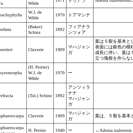
1971
トリアラ
Adenia olaboens
va
Wilde
W.J. de
pachyphylla
1970
トアマシナ
Wilde
(Baker)
フィアナラ
eltata
1892
Schinz
ンツォア
葉は５裂を基本と
マハジャン
表面には銀色の模
errieri
Claverie
1909
ガ
成長に伴い、葉は
立つ塊根を作らな
(H. Perrier)
pyromorpha
W.J. de
1970
ー
Wilde
アンツィラ
ナナ
efracta
(Tul.) Schinz
1892
マハジャン
ガ
マハジャン
sphaerocarpa
Claverie
1909
葉は、５裂を基本
ガ
sphaerocarpa
H. Perrier
1940
ー
→Adenia isaloensis