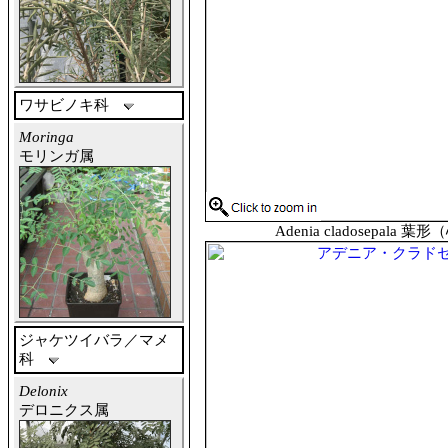
ワサビノキ科
Moringa
モリンガ属
Adenia cladosepala 
ジャケツイバラ／マメ
科
Delonix
デロニクス属