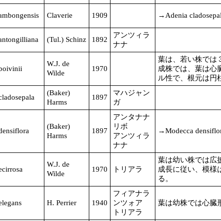
ambongensis
Claverie
1909
→Adenia cladosepa
アンツィラ
ntongilliana
(Tul.) Schinz
1892
ナナ
葉は、若い株では
W.J. de
oivinii
1970
成株では、葉は心
Wilde
ル性で、根元は円
(Baker)
マハジャン
cladosepala
1897
Harms
ガ
アンタナナ
(Baker)
リボ
densiflora
1897
→Modecca densiflo
Harms
アンツィラ
ナナ
葉は幼い株では広
W.J. de
ecirrosa
1970
トリアラ
成長に従い、模様
Wilde
る。
フィアナラ
elegans
H. Perrier
1940
ンツォア
葉は幼株では心臓
トリアラ