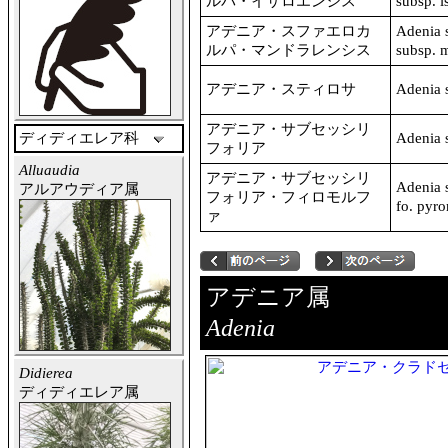
ルパ・イサロエンシス
subsp. i
アデニア・スファエロカ
Adenia 
ルパ・マンドラレンシス
subsp. 
アデニア・スティロサ
Adenia 
アデニア・サブセッシリ
ディディエレア科
Adenia s
フォリア
Alluaudia
アデニア・サブセッシリ
Adenia s
アルアウディア属
フォリア・フィロモルフ
fo. pyr
ァ
アデニア属
Adenia
Didierea
ディディエレア属