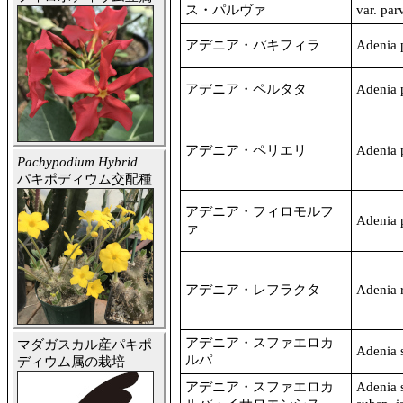
ス・パルヴァ
var. par
アデニア・パキフィラ
Adenia 
アデニア・ペルタタ
Adenia p
アデニア・ペリエリ
Adenia p
Pachypodium Hybrid
パキポディウム交配種
アデニア・フィロモルフ
Adenia 
ァ
アデニア・レフラクタ
Adenia r
アデニア・スファエロカ
マダガスカル産パキポ
Adenia 
ルパ
ディウム属の栽培
アデニア・スファエロカ
Adenia 