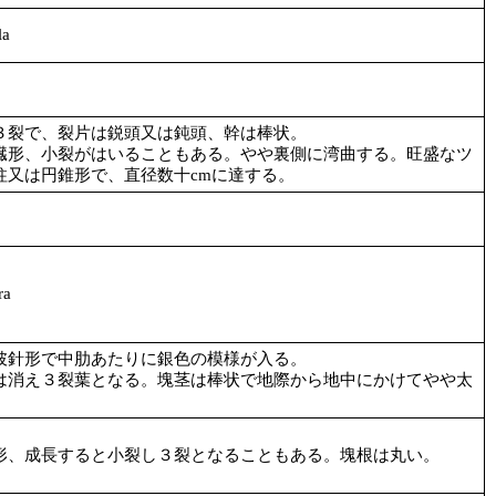
la
３裂で、裂片は鋭頭又は鈍頭、幹は棒状。
臓形、小裂がはいることもある。やや裏側に湾曲する。旺盛なツ
柱又は円錐形で、直径数十cmに達する。
ra
披針形で中肋あたりに銀色の模様が入る。
は消え３裂葉となる。塊茎は棒状で地際から地中にかけてやや太
形、成長すると小裂し３裂となることもある。塊根は丸い。