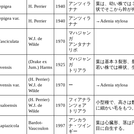
アンツィラ
葉は、幼い株では
epigea
H. Perrier
1940
ナナ
状でそこから幹が伸び
pigea var.
アンツィラ
H. Perrier
1940
→Adenia stylosa
ナナ
マハジャン
W.J. de
ガ
asciculata
1970
Wilde
アンタナナ
リボ
マハジャン
(Drake ex
葉は基本３裂形、
1925
ガ
avensis
Jum.) Harms
若い株では棒状、
トリアラ
(H. Perrier)
avensis var.
W.J. de
1970
ー
→Adenia stylosa
Wilde
(H. Perrier)
フィアナラ
小型種で、高さは
saloensis
W.J. de
1970
ンツォア
に細かい毛をもつ
Wilde
トリアラ
アンカラ
Bardot-
葉は心臓形、茎は
apiazicola
1997
ナ・ツイン
Vaucoulon
目に自生する。
ギー