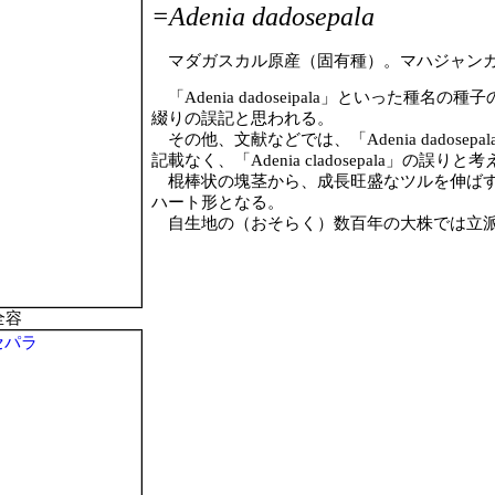
=Adenia dadosepala
マダガスカル原産（固有種）。マハジャン
「Adenia dadoseipala」といった種名の種子
綴りの誤記と思われる。
その他、文献などでは、「Adenia dados
記載なく、「Adenia cladosepala」の誤り
棍棒状の塊茎から、成長旺盛なツルを伸ばす
ハート形となる。
自生地の（おそらく）数百年の大株では立派
 全容