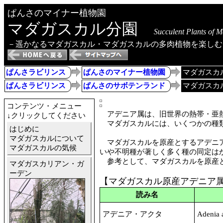
ぱんさのマイナー植物園
マダガスカル分園
Succulent Plants of 
－遥かなるマダガスカル・マダガスカルの多肉植物を楽しむ
ぱんさラビリンス
ぱんさのマイナー植物園
マダガスカ
ぱんさラビリンス
ぱんさのサボテンランド
マダガスカ
コンテンツ・メニュー
アデニア属は、旧世界の熱帯・亜熱
↓クリックしてください
マダガスカルには、いくつかの種
はじめに
マダガスカルについて
マダガスカルを原産とするアデニア
マダガスカルの気候
いや不明種が著しく多く種の同定は
参考として、マダガスカルを原産と
マダガスカリアン・ガ
ーデン
【マダガスカル原産アデニア
読み名
アデニア・アクタ
Adenia 