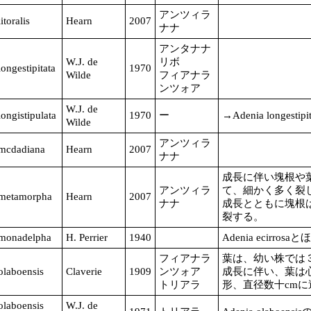
アンツィラ
itoralis
Hearn
2007
ナナ
アンタナナ
W.J. de
リボ
ongestipitata
1970
Wilde
フィアナラ
ンツォア
W.J. de
ongistipulata
1970
ー
→Adenia longestipit
Wilde
アンツィラ
mcdadiana
Hearn
2007
ナナ
成長に伴い塊根や
アンツィラ
て、細かく多く裂
 metamorpha
Hearn
2007
ナナ
成長とともに塊根
裂する。
monadelpha
H. Perrier
1940
Adenia ecirro
フィアナラ
葉は、幼い株では
olaboensis
Claverie
1909
ンツォア
成長に伴い、葉は
トリアラ
形、直径数十cmに
olaboensis
W.J. de