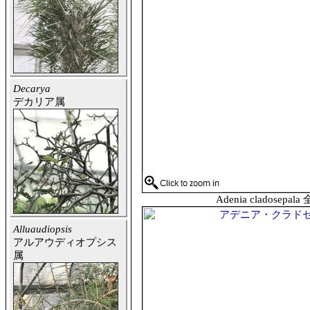
Decarya
デカリア属
Adenia cladosepala
Alluaudiopsis
アルアウディオプシス
属