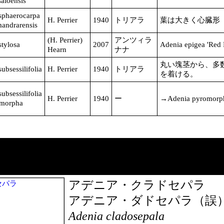
saloensis
sphaerocarpa
H. Perrier
1940
トリアラ
葉は大きく心臓形
mandrarensis
(H. Perrier)
アンツィラ
stylosa
2007
Adenia epigea 
Hearn
ナナ
丸い塊茎から、多
ubsessilifolia
H. Perrier
1940
トリアラ
を着ける。
ubsessilifolia
H. Perrier
1940
ー
→Adenia pyromorp
omorpha
アデニア・クラドセパラ
アデニア・ダドセパラ（誤
Adenia cladosepala