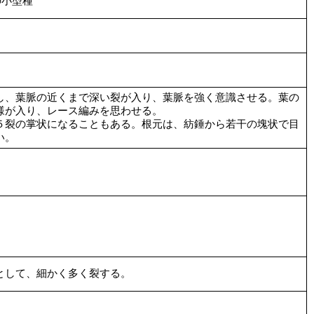
isの小型種
し、葉脈の近くまで深い裂が入り、葉脈を強く意識させる。葉の
様が入り、レース編みを思わせる。
５裂の掌状になることもある。根元は、紡錘から若干の塊状で目
い。
として、細かく多く裂する。