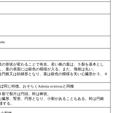
ata
葉の形状が変わることで有名。若い株の葉は、５裂を基本とし
し、葉の表面には銀色の模様が入る。また、塊根は丸い。
は円錐又は紡錘形となり、葉は銀色の模様を失い心臓形か３、４
saとほぼ同じ特徴。おそらくAdenia ecirrosaと同種
３裂で裂片は円頭。幹は棒状。
心臓形、腎形、円形となり、小裂があることもある。幹は円錐
達する。