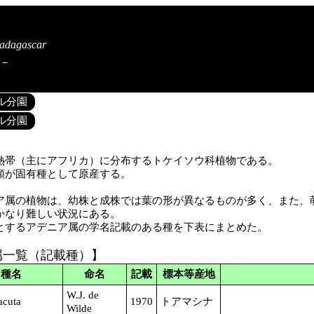
Madagascar
－
ル分園
ル分園
帯（主にアフリカ）に分布するトケイソウ科植物である。
類が固有種として原産する。
属の植物は、幼株と成株では葉の形が異なるものが多く、また、
かなり難しい状況にある。
するアデニア属の学名記載のある種を下表にまとめた。
属一覧（記載種）】
種名
命名
記載
標本等産地
W.J. de
acuta
1970
トアマシナ
Wilde