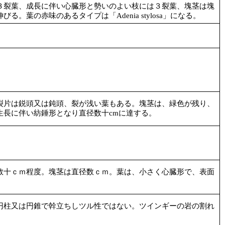
３裂葉、成長に伴い心臓形と勢いのよい枝には３裂葉、塊茎は塊
る。葉の赤味のあるタイプは「Adenia stylosa」になる。
裂片は鋭頭又は鈍頭、裂が浅い葉もある。塊茎は、緑色が残り、
生長に伴い紡錘形となり直径数十cmに達する。
数十ｃｍ程度。塊茎は直径数ｃｍ。葉は、小さく心臓形で、表面
。
円柱又は円錐で幹立ちしツル性ではない。ツインギーの岩の割れ