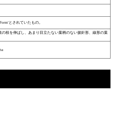
'Red Form'とされていたもの。
数の枝を伸ばし、あまり目立たない葉柄のない披針形、線形の葉
ha
）