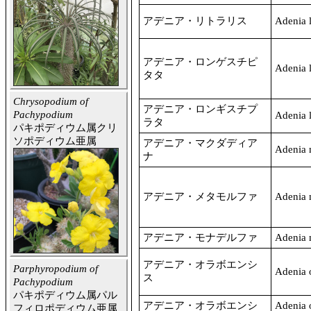
アデニア・リトラリス
Adenia l
アデニア・ロンゲスチピ
Adenia l
タタ
Chrysopodium of
アデニア・ロンギスチプ
Pachypodium
Adenia l
ラタ
パキポディウム属クリ
ソポディウム亜属
アデニア・マクダディア
Adenia 
ナ
アデニア・メタモルファ
Adenia
アデニア・モナデルファ
Adenia 
アデニア・オラボエンシ
Parphyropodium of
Adenia 
ス
Pachypodium
パキポディウム属パル
アデニア・オラボエンシ
Adenia 
フィロポディウム亜属