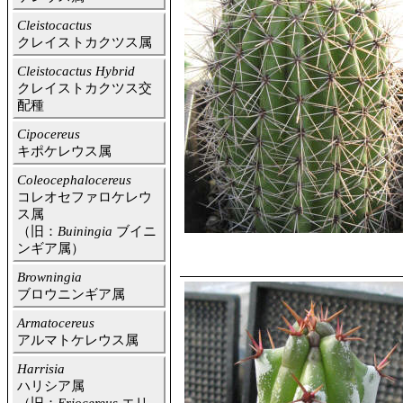
Cleistocactus
クレイストカクツス属
Cleistocactus Hybrid
クレイストカクツス交
配種
Cipocereus
キポケレウス属
Coleocephalocereus
コレオセファロケレウ
ス属
（旧：
Buiningia
ブイニ
ンギア属）
Browningia
ブロウニンギア属
Armatocereus
アルマトケレウス属
Harrisia
ハリシア属