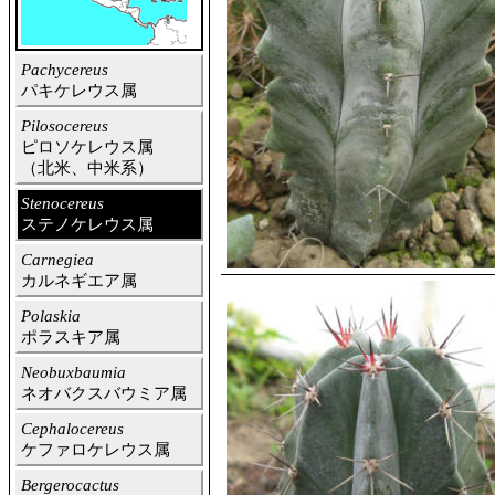
Pachycereus
パキケレウス属
Pilosocereus
ピロソケレウス属
（北米、中米系）
Stenocereus
ステノケレウス属
Carnegiea
カルネギエア属
Polaskia
ポラスキア属
Neobuxbaumia
ネオバクスバウミア属
Cephalocereus
ケファロケレウス属
Bergerocactus