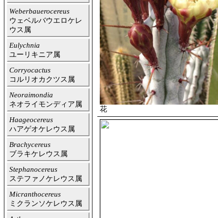
Weberbauerocereus
ウェベルバウエロケレ
ウス属
Eulychnia
ユーリキニア属
Corryocactus
コルリオカクツス属
Neoraimondia
ネオライモンディア属
花
Haageocereus
ハアゲオケレウス属
Brachycereus
ブラキケレウス属
Stephanocereus
ステファノケレウス属
Micranthocereus
ミクランソケレウス属