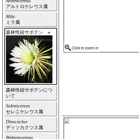
Arthrocereus
アルトロケレウス属
Mila
ミラ属
森林性紐サボテン
森林性紐サボテンにつ
いて
Selenicereus
セレニケレウス属
Disocactus
ディソカクツス属
Weberocereus