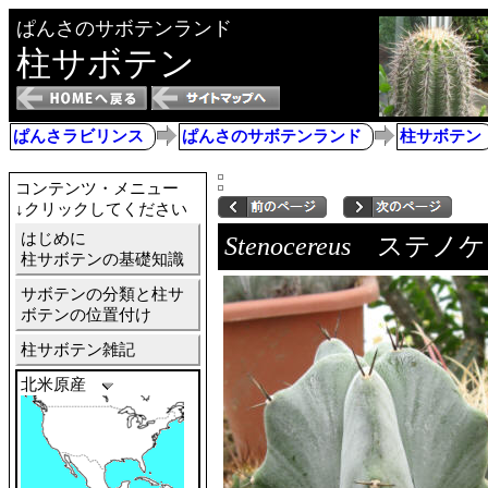
ぱんさのサボテンランド
柱サボテン
ぱんさラビリンス
ぱんさのサボテンランド
柱サボテン
コンテンツ・メニュー
↓クリックしてください
はじめに
Stenocereus
ステノケ
柱サボテンの基礎知識
サボテンの分類と柱サ
ボテンの位置付け
柱サボテン雑記
北米原産