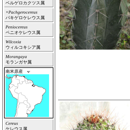
ベルゲロカクツス属
×Pachgerocereus
パキゲロケレウス属
Peniocereus
ペニオケレウス属
Wilcoxia
ウィルコキシア属
Morangaya
モランガヤ属
南米原産
Cereus
ケレウス属