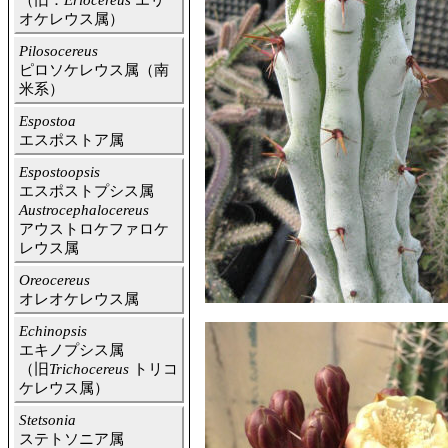
（旧：
Eriocereus
エリ
オケレウス属）
Pilosocereus
ピロソケレウス属（南
米系）
Espostoa
エスポストア属
Espostoopsis
エスポストプシス属
Austrocephalocereus
アウストロケファロケ
レウス属
Oreocereus
オレオケレウス属
Echinopsis
エキノプシス属
（旧
Trichocereus
トリコ
ケレウス属）
Stetsonia
ステトソニア属