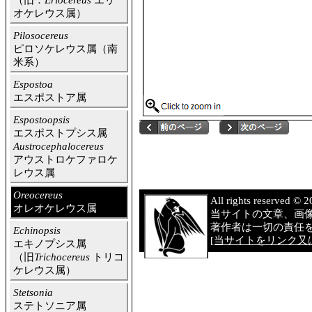
（旧：
Eriocereus
エリ
オケレウス属）
Pilosocereus
ピロソケレウス属（南
米系）
Espostoa
エスポストア属
Espostoopsis
エスポストプシス属
Austrocephalocereus
アウストロケファロケ
レウス属
Oreocereus
All rights reserved 
オレオケレウス属
当サイトの文章、画
著作者は一切の責任
Echinopsis
[当サイトをリンク又は
エキノプシス属
（旧
Trichocereus
トリコ
ケレウス属）
Stetsonia
ステトソニア属