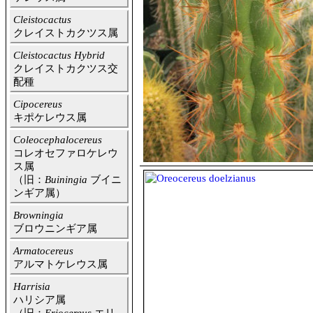
Cleistocactus
クレイストカクツス属
Cleistocactus Hybrid
クレイストカクツス交
配種
Cipocereus
キポケレウス属
Coleocephalocereus
コレオセファロケレウ
ス属
（旧：
Buiningia
ブイニ
ンギア属）
Browningia
ブロウニンギア属
Armatocereus
アルマトケレウス属
Harrisia
ハリシア属