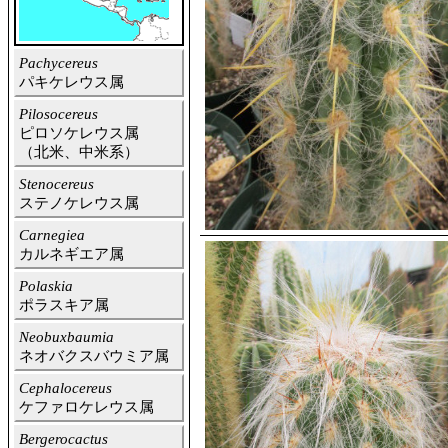
Pachycereus
パキケレウス属
Pilosocereus
ピロソケレウス属
（北米、中米系）
Stenocereus
ステノケレウス属
Carnegiea
カルネギエア属
Polaskia
ポラスキア属
Neobuxbaumia
ネオバクスバウミア属
Cephalocereus
ケファロケレウス属
Bergerocactus