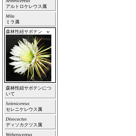
Arthrocereus
アルトロケレウス属
Mila
ミラ属
森林性紐サボテン
森林性紐サボテンにつ
いて
Selenicereus
セレニケレウス属
Disocactus
ディソカクツス属
Weberocereus