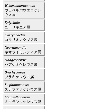
Weberbauerocereus
ウェベルバウエロケレ
ウス属
Eulychnia
ユーリキニア属
Corryocactus
コルリオカクツス属
Neoraimondia
ネオライモンディア属
Haageocereus
ハアゲオケレウス属
Brachycereus
ブラキケレウス属
Stephanocereus
ステファノケレウス属
Micranthocereus
ミクランソケレウス属