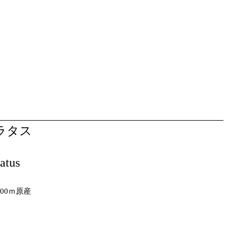
ラタス
）
latus
00ｍ原産