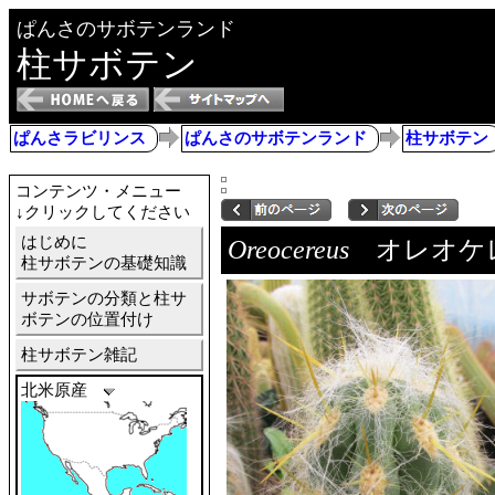
ぱんさのサボテンランド
柱サボテン
ぱんさラビリンス
ぱんさのサボテンランド
柱サボテン
コンテンツ・メニュー
↓クリックしてください
はじめに
Oreocereus
オレオケ
柱サボテンの基礎知識
サボテンの分類と柱サ
ボテンの位置付け
柱サボテン雑記
北米原産