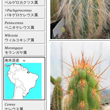
ベルゲロカクツス属
×Pachgerocereus
パキゲロケレウス属
Peniocereus
ペニオケレウス属
Wilcoxia
ウィルコキシア属
Morangaya
モランガヤ属
南米原産
Cereus
ケレウス属