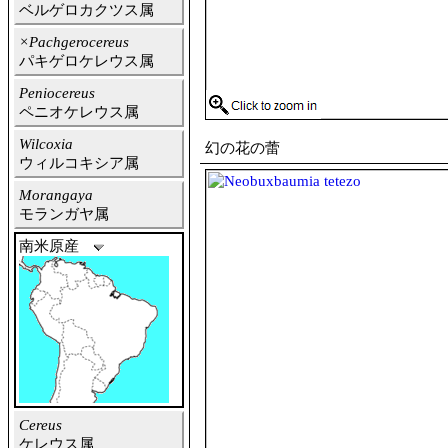
ベルゲロカクツス属
×Pachgerocereus
パキゲロケレウス属
Peniocereus
ペニオケレウス属
Wilcoxia
幻の花の蕾
ウィルコキシア属
Morangaya
モランガヤ属
南米原産
Cereus
ケレウス属