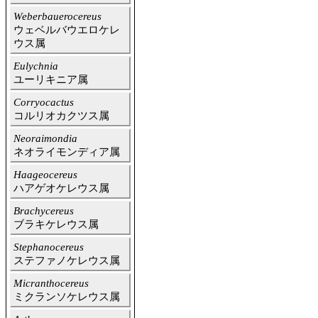
Weberbauerocereus
ウェベルバウエロケレ
ウス属
Eulychnia
ユーリキニア属
Corryocactus
コルリオカクツス属
Neoraimondia
ネオライモンディア属
Haageocereus
ハアゲオケレウス属
Brachycereus
ブラキケレウス属
Stephanocereus
ステファノケレウス属
Micranthocereus
ミクランソケレウス属