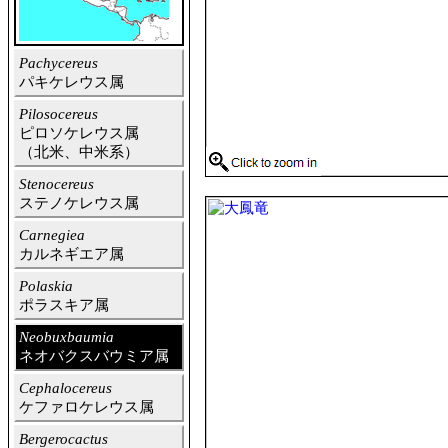
Pachycereus
パキケレウス属
Pilosocereus
ピロソケレウス属
（北米、中米系）
Stenocereus
ステノケレウス属
Carnegiea
カルネギエア属
Polaskia
ポラスキア属
Neobuxbaumia
ネオバクスバウミア属
Cephalocereus
ケファロケレウス属
Bergerocactus