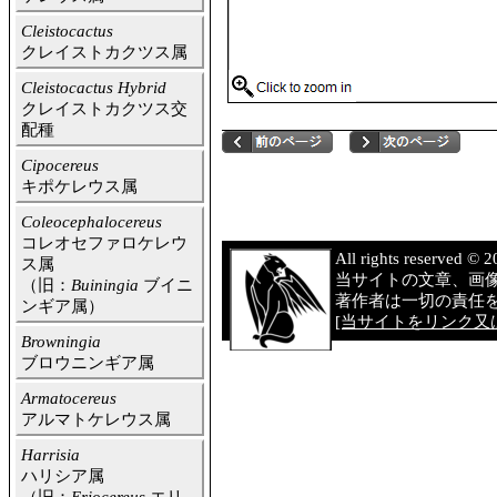
Cleistocactus
クレイストカクツス属
Cleistocactus Hybrid
クレイストカクツス交
配種
Cipocereus
キポケレウス属
Coleocephalocereus
コレオセファロケレウ
All rights reserved 
ス属
当サイトの文章、画
（旧：
Buiningia
ブイニ
著作者は一切の責任
ンギア属）
[当サイトをリンク又は
Browningia
ブロウニンギア属
Armatocereus
アルマトケレウス属
Harrisia
ハリシア属