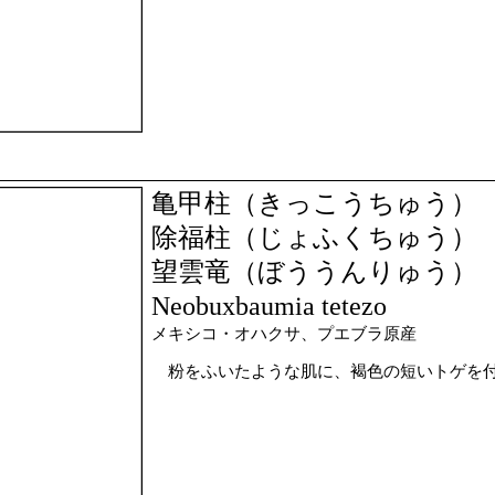
亀甲柱（きっこうちゅう）
除福柱（じょふくちゅう）
望雲竜（ぼううんりゅう）
Neobuxbaumia tetezo
メキシコ・オハクサ、プエブラ原産
粉をふいたような肌に、褐色の短いトゲを付