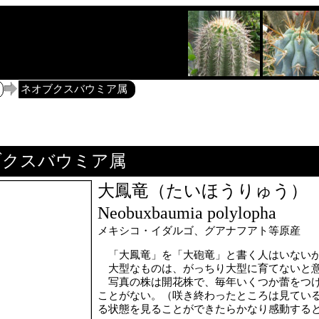
ネオブクスバウミア属
クスバウミア属
大鳳竜（たいほうりゅう）
Neobuxbaumia polylopha
メキシコ・イダルゴ、グアナフアト等原産
「大鳳竜」を「大砲竜」と書く人はいないが
大型なものは、がっちり大型に育てないと意
写真の株は開花株で、毎年いくつか蕾をつけ
ことがない。（咲き終わったところは見てい
る状態を見ることができたらかなり感動する