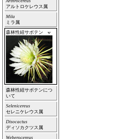
Arthrocereus
アルトロケレウス属
Mila
ミラ属
森林性紐サボテン
森林性紐サボテンにつ
いて
Selenicereus
セレニケレウス属
Disocactus
ディソカクツス属
Weberocereus