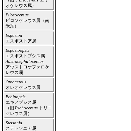
（旧：
Eriocereus
エリ
オケレウス属）
Pilosocereus
ピロソケレウス属（南
米系）
Espostoa
エスポストア属
Espostoopsis
エスポストプシス属
Austrocephalocereus
アウストロケファロケ
レウス属
Oreocereus
オレオケレウス属
Echinopsis
エキノプシス属
（旧
Trichocereus
トリコ
ケレウス属）
Stetsonia
ステトソニア属