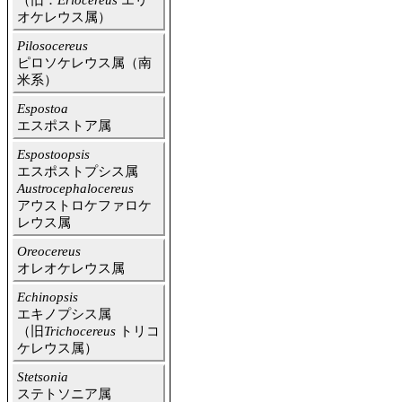
（旧：
Eriocereus
エリ
オケレウス属）
Pilosocereus
ピロソケレウス属（南
米系）
Espostoa
エスポストア属
Espostoopsis
エスポストプシス属
Austrocephalocereus
アウストロケファロケ
レウス属
Oreocereus
オレオケレウス属
Echinopsis
エキノプシス属
（旧
Trichocereus
トリコ
ケレウス属）
Stetsonia
ステトソニア属