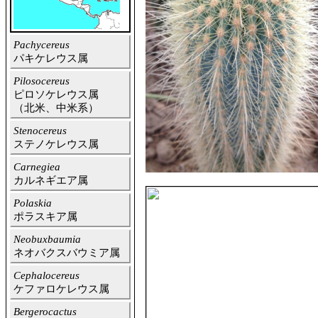
Pachycereus
パキケレウス属
Pilosocereus
ピロソケレウス属
（北米、中米系）
Stenocereus
ステノケレウス属
Carnegiea
カルネギエア属
Polaskia
ポラスキア属
Neobuxbaumia
ネオバクスバウミア属
Cephalocereus
ケファロケレウス属
Bergerocactus