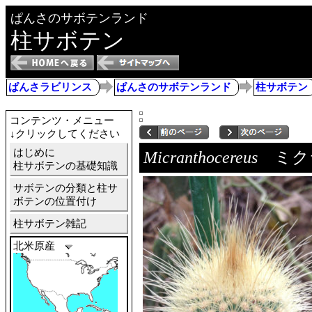
ぱんさのサボテンランド
柱サボテン
ぱんさラビリンス
ぱんさのサボテンランド
柱サボテン
コンテンツ・メニュー
↓クリックしてください
はじめに
Micranthocereus
ミク
柱サボテンの基礎知識
サボテンの分類と柱サ
ボテンの位置付け
柱サボテン雑記
北米原産