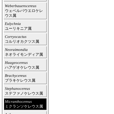
Weberbauerocereus
ウェベルバウエロケレ
ウス属
Eulychnia
ユーリキニア属
Corryocactus
コルリオカクツス属
Neoraimondia
ネオライモンディア属
Haageocereus
ハアゲオケレウス属
Brachycereus
ブラキケレウス属
Stephanocereus
ステファノケレウス属
Micranthocereus
ミクランソケレウス属