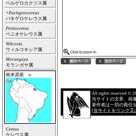
ベルゲロカクツス属
×Pachgerocereus
パキゲロケレウス属
Peniocereus
ペニオケレウス属
Wilcoxia
ウィルコキシア属
Morangaya
モランガヤ属
南米原産
All rights reserved 
当サイトの文章、画
著作者は一切の責任
[当サイトをリンク又は
Cereus
ケレウス属