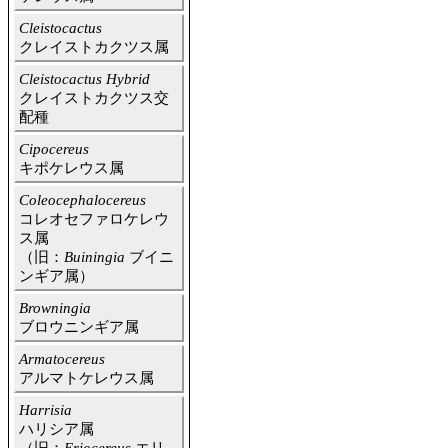
Cleistocactus
クレイストカクツス属
Cleistocactus Hybrid
クレイストカクツス交
配種
Cipocereus
キポケレウス属
Coleocephalocereus
コレオセファロケレウ
ス属
（旧：
Buiningia
ブイニ
ンギア属）
Browningia
ブロウニンギア属
Armatocereus
アルマトケレウス属
Harrisia
ハリシア属