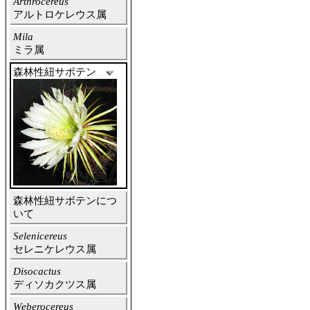
Arthrocereus
アルトロケレウス属
Mila
ミラ属
森林性紐サボテン
森林性紐サボテンにつ
いて
Selenicereus
セレニケレウス属
Disocactus
ディソカクツス属
Weberocereus