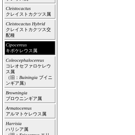
Cleistocactus
クレイストカクツス属
Cleistocactus Hybrid
クレイストカクツス交
配種
Cipocereus
キポケレウス属
Coleocephalocereus
コレオセファロケレウ
ス属
（旧：
Buiningia
ブイニ
ンギア属）
Browningia
ブロウニンギア属
Armatocereus
アルマトケレウス属
Harrisia
ハリシア属