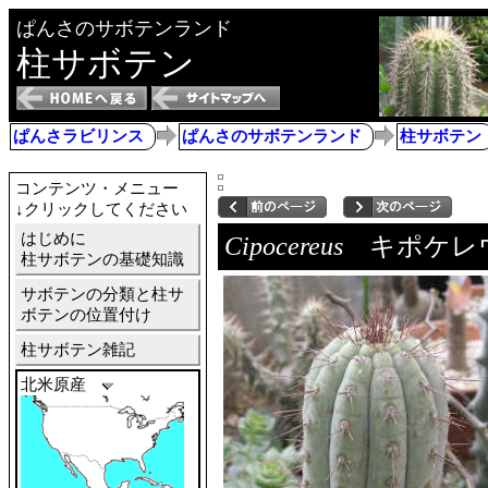
ぱんさのサボテンランド
柱サボテン
ぱんさラビリンス
ぱんさのサボテンランド
柱サボテン
コンテンツ・メニュー
↓クリックしてください
はじめに
Cipocereus
キポケレ
柱サボテンの基礎知識
サボテンの分類と柱サ
ボテンの位置付け
柱サボテン雑記
北米原産