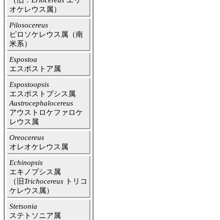
（旧：
Eriocereus
エリ
オケレウス属）
Pilosocereus
ピロソケレウス属（南
米系）
Espostoa
エスポストア属
Espostoopsis
エスポストプシス属
Austrocephalocereus
アウストロケファロケ
レウス属
Oreocereus
オレオケレウス属
Echinopsis
エキノプシス属
（旧
Trichocereus
トリコ
ケレウス属）
Stetsonia
ステトソニア属