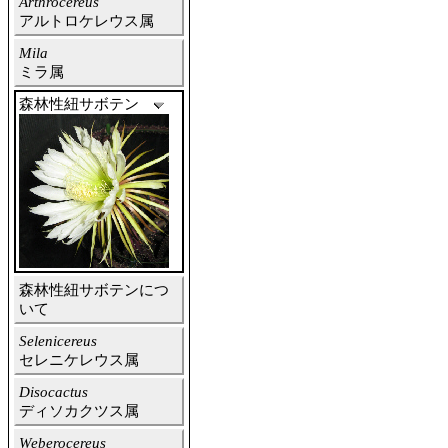
Arthrocereus
アルトロケレウス属
Mila
ミラ属
森林性紐サボテン
森林性紐サボテンにつ
いて
Selenicereus
セレニケレウス属
Disocactus
ディソカクツス属
Weberocereus