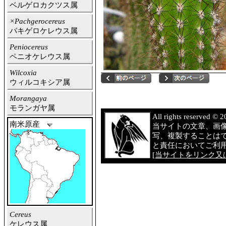
ベルゲロカクツス属
×Pachgerocereus
パキゲロケレウス属
Peniocereus
ペニオケレウス属
Wilcoxia
ウィルコキシア属
Morangaya
モランガヤ属
All rights reserved 
南米原産
当サイトの文章、画
写、複製することは
と責任においてご利
[当サイトをリンク又は
Cereus
ケレウス属