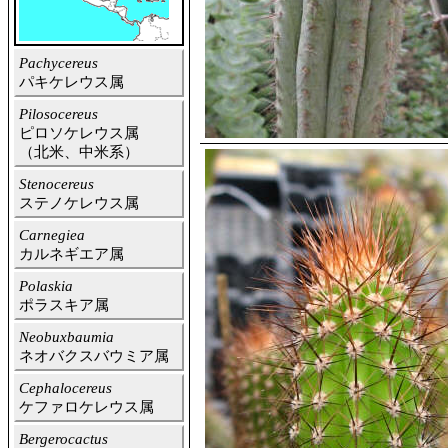
Pachycereus
パキケレウス属
Pilosocereus
ピロソケレウス属
（北米、中米系）
Stenocereus
ステノケレウス属
Carnegiea
カルネギエア属
Polaskia
ポラスキア属
Neobuxbaumia
ネオバクスバウミア属
Cephalocereus
ケファロケレウス属
Bergerocactus