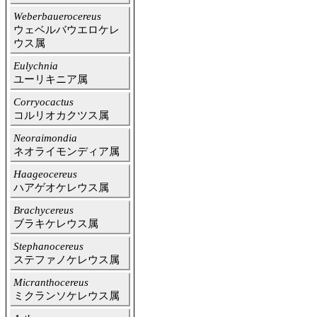
Weberbauerocereus
ウェベルバウエロケレ
ウス属
Eulychnia
ユーリキニア属
Corryocactus
コルリオカクツス属
Neoraimondia
ネオライモンディア属
Haageocereus
ハアゲオケレウス属
Brachycereus
ブラキケレウス属
Stephanocereus
ステファノケレウス属
Micranthocereus
ミクランソケレウス属