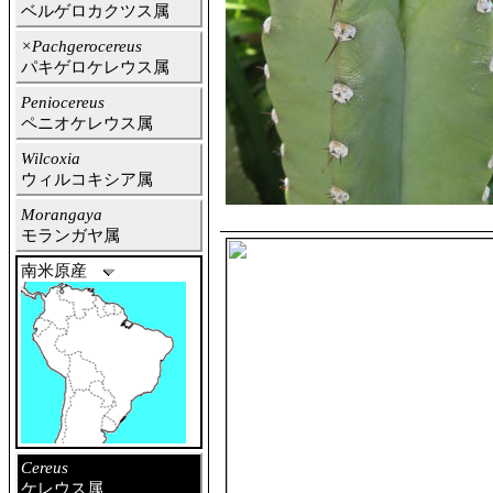
ベルゲロカクツス属
×Pachgerocereus
パキゲロケレウス属
Peniocereus
ペニオケレウス属
Wilcoxia
ウィルコキシア属
Morangaya
モランガヤ属
南米原産
Cereus
ケレウス属