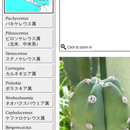
Pachycereus
パキケレウス属
Pilosocereus
ピロソケレウス属
（北米、中米系）
Stenocereus
ステノケレウス属
Carnegiea
カルネギエア属
Polaskia
ポラスキア属
Neobuxbaumia
ネオバクスバウミア属
Cephalocereus
ケファロケレウス属
Bergerocactus