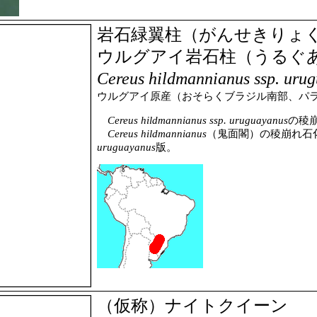
岩石緑翼柱（がんせきりょ
ウルグアイ岩石柱（うるぐ
Cereus hildmannianus ssp. urug
ウルグアイ原産（おそらくブラジル南部、パ
Cereus hildmannianus ssp. uruguayanus
の稜
Cereus hildmannianus
（鬼面閣）の稜崩れ石
uruguayanus
版。
（仮称）ナイトクイーン