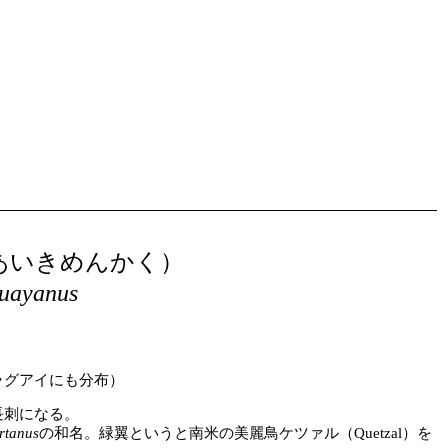
）
あいきめんかく）
guayanus
ラグアイにも分布）
長刺になる。
rtanus
の和名。緑翼というと南米の美麗鳥ケツァル（Quetzal）を