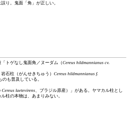
誤り。鬼面「角」が正しい。
「トゲなし鬼面角／ヌーダム（
Cereus hildmannianus cv.
岩石柱（がんせきちゅう）
Cereus hildmannianus f.
ものも普及している。
＝
Cereus laetevirens
、ブラジル原産）」がある。ヤマカル柱とし
カル柱の本物は、あまりみない。