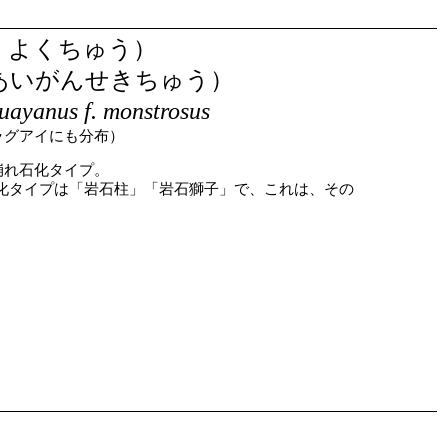
くよくちゅう）
あいがんせきちゅう）
uayanus f. monstrosus
ラグアイにも分布）
崩れ石化タイプ。
化タイプは「岩石柱」「岩石獅子」で、これは、その