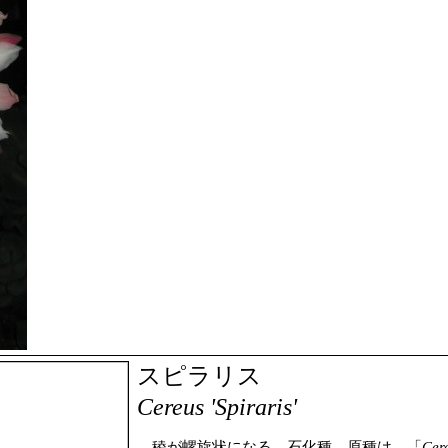
スピラリス
Cereus 'Spiraris'
稜が螺旋状になる、石化種。原種は、「
Cer