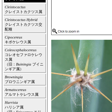
Cleistocactus
クレイストカクツス属
Cleistocactus Hybrid
クレイストカクツス交
配種
Cipocereus
キポケレウス属
Coleocephalocereus
コレオセファロケレウ
ス属
（旧：
Buiningia
ブイニ
ンギア属）
Browningia
ブロウニンギア属
Armatocereus
アルマトケレウス属
Harrisia
ハリシア属