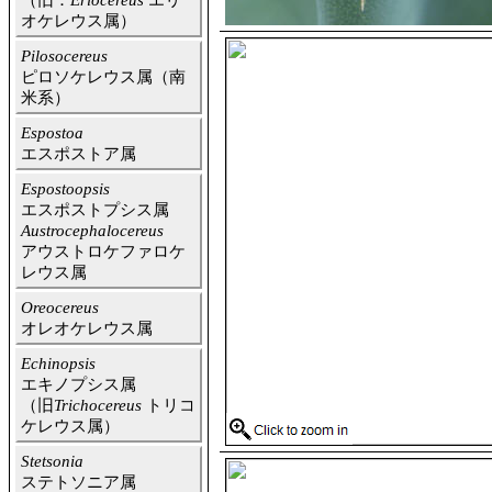
（旧：
Eriocereus
エリ
オケレウス属）
Pilosocereus
ピロソケレウス属（南
米系）
Espostoa
エスポストア属
Espostoopsis
エスポストプシス属
Austrocephalocereus
アウストロケファロケ
レウス属
Oreocereus
オレオケレウス属
Echinopsis
エキノプシス属
（旧
Trichocereus
トリコ
ケレウス属）
Stetsonia
ステトソニア属