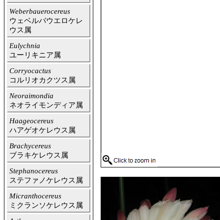
Weberbauerocereus
ウェベルバウエロケレ
ウス属
Eulychnia
ユーリキニア属
Corryocactus
コルリオカクツス属
Neoraimondia
ネオライモンディア属
Haageocereus
ハアゲオケレウス属
Brachycereus
ブラキケレウス属
Stephanocereus
ステファノケレウス属
Micranthocereus
ミクランソケレウス属