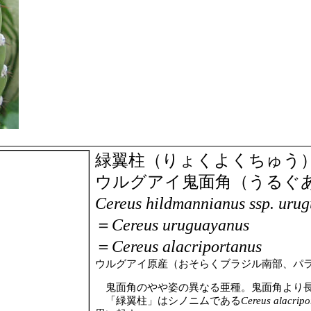
緑翼柱（りょくよくちゅう
ウルグアイ鬼面角（うるぐ
Cereus hildmannianus ssp. uru
＝
Cereus uruguayanus
＝
Cereus alacriportanus
ウルグアイ原産（おそらくブラジル南部、パ
鬼面角のやや姿の異なる亜種。鬼面角より
「緑翼柱」はシノニムである
Cereus alacripo