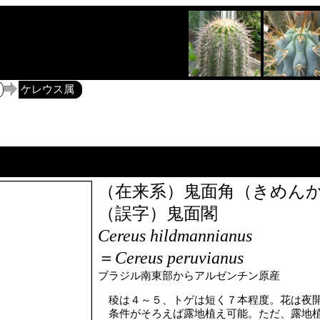
ケレウス属
（在来系）鬼面角（きめん
（誤字）鬼面閣
Cereus hildmannianus
＝
Cereus peruvianus
ブラジル南東部からアルゼンチン原産
稜は４～５、トゲは短く７本程度。花は夜開
条件がそろえば露地植え可能。ただ、露地植