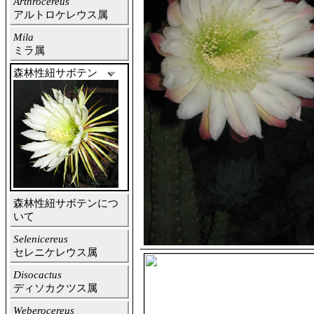
Arthrocereus
アルトロケレウス属
Mila
ミラ属
森林性紐サボテン
森林性紐サボテンにつ
いて
Selenicereus
セレニケレウス属
Disocactus
ディソカクツス属
Weberocereus