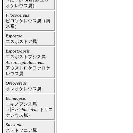
（旧：
Eriocereus
エリ
オケレウス属）
Pilosocereus
ピロソケレウス属（南
米系）
Espostoa
エスポストア属
Espostoopsis
エスポストプシス属
Austrocephalocereus
アウストロケファロケ
レウス属
Oreocereus
オレオケレウス属
Echinopsis
エキノプシス属
（旧
Trichocereus
トリコ
ケレウス属）
Stetsonia
ステトソニア属