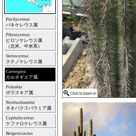
Pachycereus
パキケレウス属
Pilosocereus
ピロソケレウス属
（北米、中米系）
Stenocereus
ステノケレウス属
Carnegiea
カルネギエア属
Polaskia
ポラスキア属
Neobuxbaumia
ネオバクスバウミア属
Cephalocereus
ケファロケレウス属
Bergerocactus