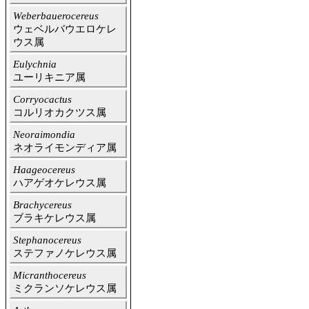
Weberbauerocereus
ウェベルバウエロケレ
ウス属
Eulychnia
ユーリキニア属
Corryocactus
コルリオカクツス属
Neoraimondia
ネオライモンディア属
Haageocereus
ハアゲオケレウス属
Brachycereus
ブラキケレウス属
Stephanocereus
ステファノケレウス属
Micranthocereus
ミクランソケレウス属