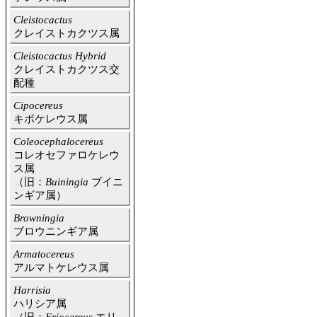
Cleistocactus
クレイストカクツス属
Cleistocactus Hybrid
クレイストカクツス交
配種
Cipocereus
キポケレウス属
Coleocephalocereus
コレオセファロケレウ
ス属
（旧：
Buiningia
ブイニ
ンギア属）
Browningia
ブロウニンギア属
Armatocereus
アルマトケレウス属
Harrisia
ハリシア属