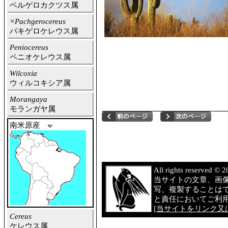
ベルゲロカクツス属
×Pachgerocereus
パキゲロケレウス属
Peniocereus
ペニオケレウス属
Wilcoxia
ウィルコキシア属
Morangaya
モランガヤ属
南米原産
All rights reserved 
当サイトの文章、画
写、複製することは
と責任においてご利
[当サイトをリンク又は
Cereus
ケレウス属