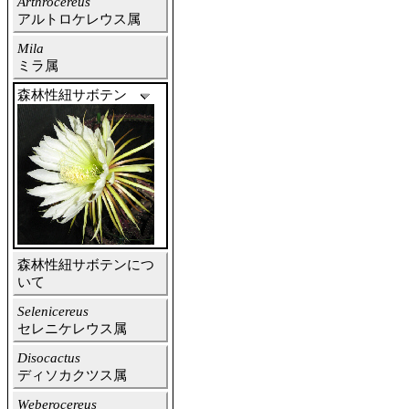
Arthrocereus
アルトロケレウス属
Mila
ミラ属
森林性紐サボテン
森林性紐サボテンにつ
いて
Selenicereus
セレニケレウス属
Disocactus
ディソカクツス属
Weberocereus