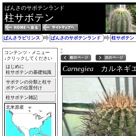
ぱんさのサボテンランド
柱サボテン
ぱんさラビリンス
ぱんさのサボテンランド
柱サボテン
コンテンツ・メニュー
↓クリックしてください
はじめに
Carnegiea
カルネギ
柱サボテンの基礎知識
サボテンの分類と柱サ
ボテンの位置付け
柱サボテン雑記
北米原産