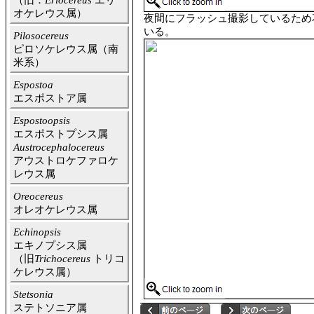
（旧：
Eriocereus
エリ
オケレウス属）
夜間にフラッシュ撮影しているため
いる。
Pilosocereus
ピロソケレウス属（南
米系）
Espostoa
エスポストア属
Espostoopsis
エスポストプシス属
Austrocephalocereus
アウストロケファロケ
レウス属
Oreocereus
オレオケレウス属
Echinopsis
エキノプシス属
（旧
Trichocereus
トリコ
ケレウス属）
Stetsonia
ステトソニア属