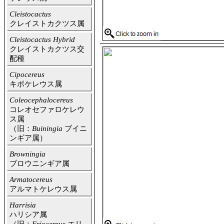
Cleistocactus
クレイストカクツス属
Cleistocactus Hybrid
クレイストカクツス交
配種
Cipocereus
キポケレウス属
Coleocephalocereus
コレオセファロケレウ
ス属
（旧：
Buiningia
ブイニ
ンギア属）
Browningia
ブロウニンギア属
Armatocereus
アルマトケレウス属
Harrisia
ハリシア属