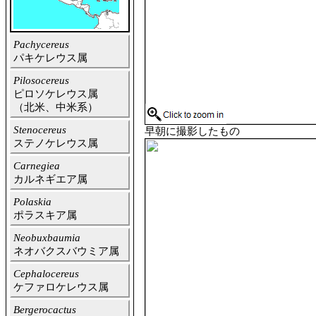
Pachycereus
パキケレウス属
Pilosocereus
ピロソケレウス属
（北米、中米系）
Stenocereus
早朝に撮影したもの
ステノケレウス属
Carnegiea
カルネギエア属
Polaskia
ポラスキア属
Neobuxbaumia
ネオバクスバウミア属
Cephalocereus
ケファロケレウス属
Bergerocactus