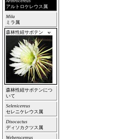
Arthrocereus
アルトロケレウス属
Mila
ミラ属
森林性紐サボテン
森林性紐サボテンにつ
いて
Selenicereus
セレニケレウス属
Disocactus
ディソカクツス属
Weberocereus