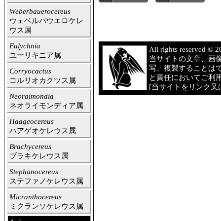
Weberbauerocereus
ウェベルバウエロケレ
ウス属
Eulychnia
All rights reserved 
ユーリキニア属
当サイトの文章、画
写、複製することは
Corryocactus
と責任においてご利
コルリオカクツス属
[当サイトをリンク又は
Neoraimondia
ネオライモンディア属
Haageocereus
ハアゲオケレウス属
Brachycereus
ブラキケレウス属
Stephanocereus
ステファノケレウス属
Micranthocereus
ミクランソケレウス属