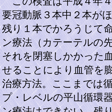
この検査は平成４年４
要冠動脈３本中２本が
残り１本でかろうじて
ン療法（カテーテルの
それを閉塞しかかった
せることにより血管を
治療方法。ここまでは
プ・レベルの平山循環
ン療法はできない。残