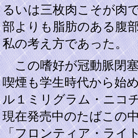
るいは三枚肉こそが肉
部よりも脂肪のある腹
私の考え方であった。
この嗜好が冠動脈閉塞
喫煙も学生時代から始
ル１ミリグラム・ニコ
現在発売中のたばこの
「フロンティア・ライ