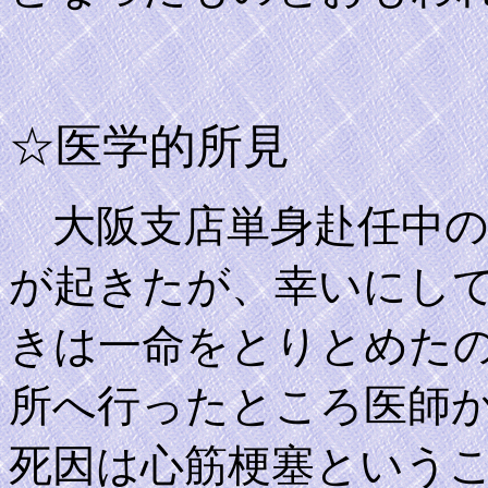
☆医学的所見
大阪支店単身赴任中の
が起きたが、幸いにし
きは一命をとりとめた
所へ行ったところ医師
死因は心筋梗塞という