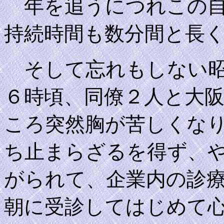
年を追うにつれこの自
持続時間も数分間と長
そして忘れもしない昭
６時頃、同僚２人と大
ころ突然胸が苦しくな
ち止まらざるを得ず、
がられて、企業内の診
朝に受診してはじめて