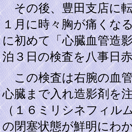
その後、豊田支店に転
１月に時々胸が痛くな
に初めて「心臓血管造
泊３日の検査を八事日
この検査は右腕の血管
心臓まで入れ造影剤を
（１６ミリシネフィル
の閉塞状態が鮮明にわ