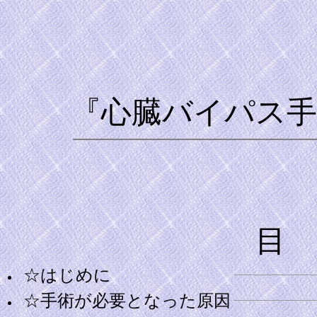
『心臓バイパス手
目
☆はじめに
☆手術が必要となった原因