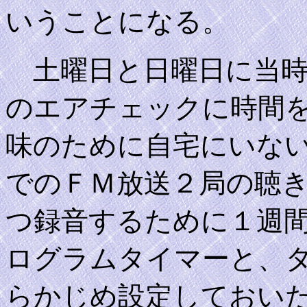
いうことになる。
土曜日と日曜日に当時
のエアチェックに時間
味のために自宅にいな
でのＦＭ放送２局の聴
つ録音するために１週
ログラムタイマーと、
らかじめ設定しておい