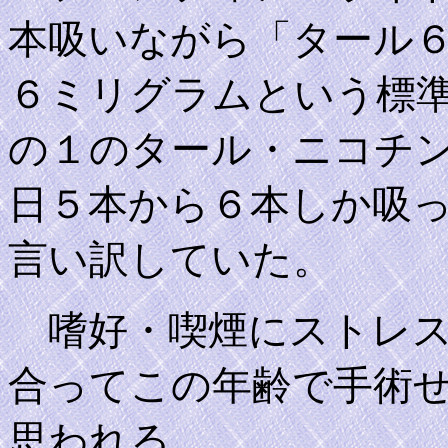
本吸いながら「タール
６ミリグラムという標
の１のタール・ニコチ
日５本から６本しか吸
言い訳していた。
嗜好・喫煙にストレス
合ってこの年齢で手術
思われる。