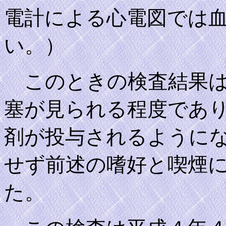
電計による心電図では
い。）
このときの検査結果は
塞が見られる程度であ
剤が投与されるように
せず前述の嗜好と喫煙
た。