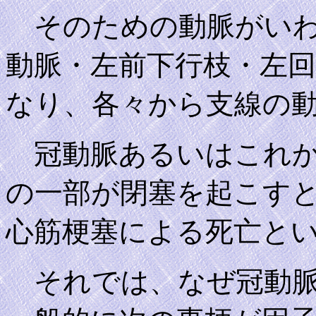
そのための動脈がいわ
動脈・左前下行枝・左
なり、各々から支線の
冠動脈あるいはこれか
の一部が閉塞を起こす
心筋梗塞による死亡と
それでは、なぜ冠動脈