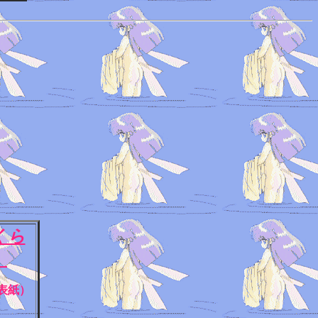
くら
桜
表紙）