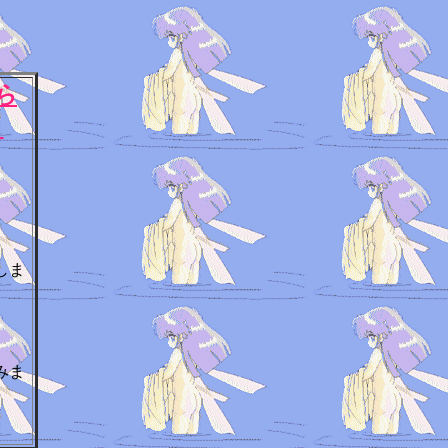
ら
世
しま
白
みま