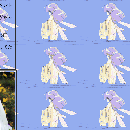
ベント
ぎちゃ
っ白
してた
す。