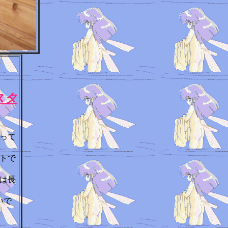
スタ
って
トで
は長
いで