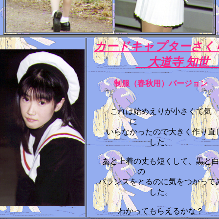
カードキャプターさく
大道寺 知
制服（春秋用）バージョン
これは始めえりが小さくて気
に
いらなかったので大きく作り直
した。
あと上着の丈も短くして、黒と
の
バランスをとるのに気をつかって
した。
わかってもらえるかな？