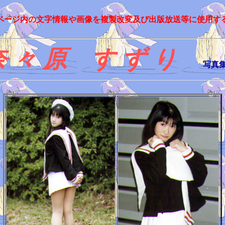
ページ内の文字情報や画像を複製改変及び出版放送等に使用す
奈 々 原 す ず り
写真