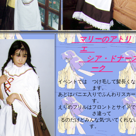
マリーのアトリ
エ
シア・ドナー
ーク
イベントでは つけ毛して髪長くな
ます。
あとはパニエ入りでふんわりスカー
す。
えりのフリルはフロントとサイドで
さ違って
るのだけどみんな気づいてくれな
す。