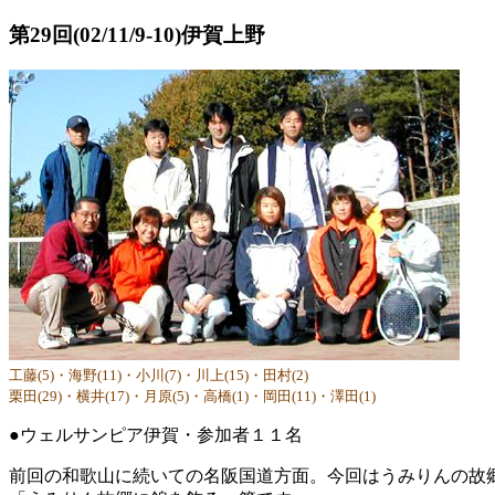
第29回(02/11/9-10)伊賀上野
工藤(5)・海野(11)・小川(7)・川上(15)・田村(2)
栗田(29)・横井(17)・月原(5)・高橋(1)・岡田(11)・澤田(1)
●ウェルサンピア伊賀・参加者１１名
前回の和歌山に続いての名阪国道方面。今回はうみりんの故