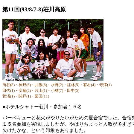
第11回(93/8/7-8)荘川高原
清谷(8)・神野(6)・井阪(6)・水野(2)・紅林(5)・有村(4)・寺澤(1)
田代(1)・安藤(2)・片山(1)・小林(7)・田中(5)
菅沼(1)・関戸(1)・栗田(11)
●ホテルシャトー荘川・参加者１５名
バーベキューと花火がやりたいがための夏合宿でした。合宿
１５名参加を実現しましたが、やはりちょっと人数が多すぎ
欠けたかな、という印象もありました。