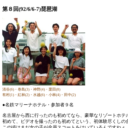
第８回(92/6/6-7)琵琶湖
清谷(6)・巻島(3)・神野(4)・栗田(8)
有村(1)・紅林(2)・水越(6)・小林(4)・田中(2)
●名鉄マリーナホテル・参加者９名
名古屋から西に行ったのも初めてなら、豪華なリゾートホテ
初めて、ビデオを撮ったのも初めてという、初体験尽くしの
この頃はまだ女の子が全員スコートをはいているんですねぇ