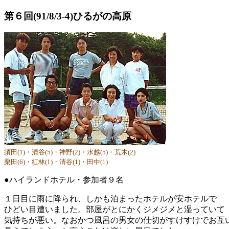
第６回(91/8/3-4)ひるがの高原
須田(1)・清谷(5)・神野(2)・水越(5)・荒木(2)
栗田(6)・紅林(1)・清谷(1)・田中(1)
●ハイランドホテル・参加者９名
１日目に雨に降られ、しかも泊まったホテルが安ホテルで
ひどい目遭いました。部屋がとにかくジメジメと湿っていて
気持ちが悪い。なおかつ風呂の男女の仕切がすけすけでお互