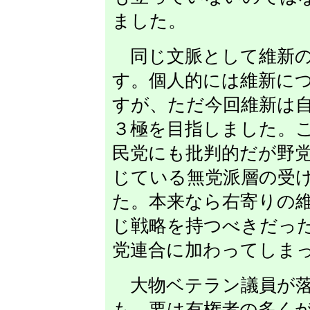
ました。
同じ文脈として維新の
す。個人的には維新に
すが、ただ今回維新は
３極を目指しました。
民党にも批判的だが野
じている無党派層の受
た。本来なら右寄りの
じ戦略を持つべきだっ
党連合に加わってしま
大物ベテラン議員が落
も、要は有権者の多く