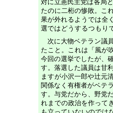
対に立憲民主党は各局と
たのに二桁の惨敗。こ
果が外れるようでは全
選ではどうするつもり
次に大物ベテラン議員
たこと。これは「風が
今回の選挙でしたが、
す。落選した議員は甘
ますが小沢一郎や辻元
関係なく有権者がベテラ
す。与党だから、野党
れまでの政治を作って
も立っていないのでは