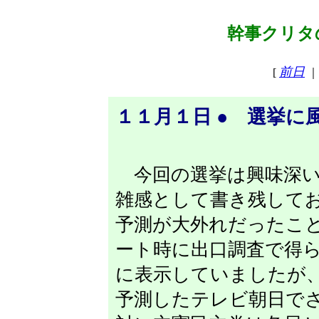
幹事クリタの
前日
[
｜
１１月１日 ● 選挙に
今回の選挙は興味深い
雑感として書き残して
予測が大外れだったこ
ート時に出口調査で得
に表示していましたが
予測したテレビ朝日で