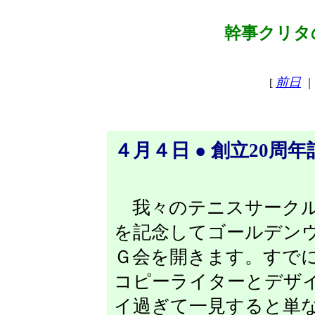
幹事クリタの
前日
[
｜
４月４日 ● 創立20
我々のテニスサークル
を記念してゴールデン
Ｇ会を開きます。すで
コピーライターとデザ
イ過ぎて一見すると単