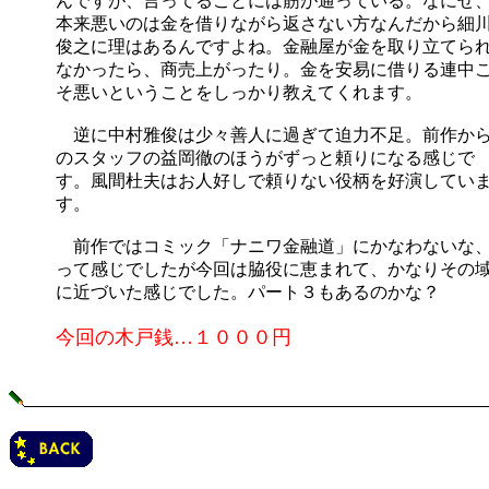
んですが、言ってることには筋が通っている。なにせ
本来悪いのは金を借りながら返さない方なんだから細
俊之に理はあるんですよね。金融屋が金を取り立てら
なかったら、商売上がったり。金を安易に借りる連中
そ悪いということをしっかり教えてくれます。
逆に中村雅俊は少々善人に過ぎて迫力不足。前作か
のスタッフの益岡徹のほうがずっと頼りになる感じで
す。風間杜夫はお人好しで頼りない役柄を好演してい
す。
前作ではコミック「ナニワ金融道」にかなわないな
って感じでしたが今回は脇役に恵まれて、かなりその
に近づいた感じでした。パート３もあるのかな？
今回の木戸銭…１０００円