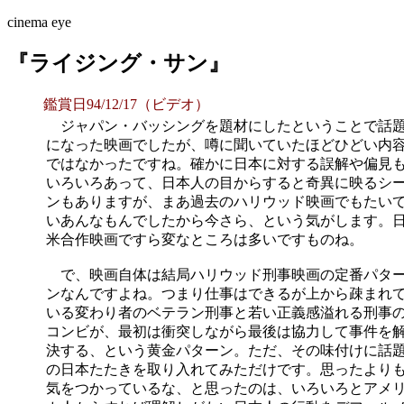
cinema eye
『ライジング・サン』
鑑賞日94/12/17（ビデオ）
ジャパン・バッシングを題材にしたということで話
になった映画でしたが、噂に聞いていたほどひどい内
ではなかったですね。確かに日本に対する誤解や偏見
いろいろあって、日本人の目からすると奇異に映るシ
ンもありますが、まあ過去のハリウッド映画でもたい
いあんなもんでしたから今さら、という気がします。
米合作映画ですら変なところは多いですものね。
で、映画自体は結局ハリウッド刑事映画の定番パタ
ンなんですよね。つまり仕事はできるが上から疎まれ
いる変わり者のベテラン刑事と若い正義感溢れる刑事
コンビが、最初は衝突しながら最後は協力して事件を
決する、という黄金パターン。ただ、その味付けに話
の日本たたきを取り入れてみただけです。思ったより
気をつかっているな、と思ったのは、いろいろとアメ