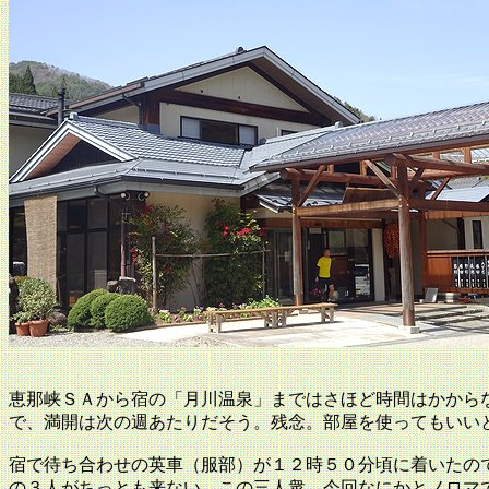
恵那峡ＳＡから宿の「月川温泉」まではさほど時間はかから
で、満開は次の週あたりだそう。残念。部屋を使ってもいい
宿で待ち合わせの英車（服部）が１２時５０分頃に着いたの
の３人がちっとも来ない。この三人衆、今回なにかとノロマ