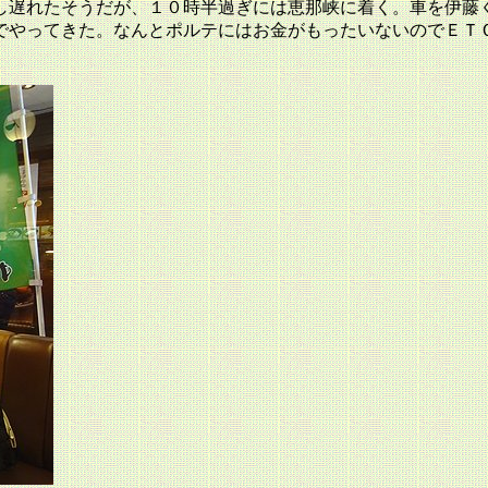
し遅れたそうだが、１０時半過ぎには恵那峡に着く。車を伊藤
でやってきた。なんとポルテにはお金がもったいないのでＥＴ