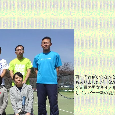
前回の合宿からなん
もありましたが、な
く定員の男女各４人
りメンバー一新の復