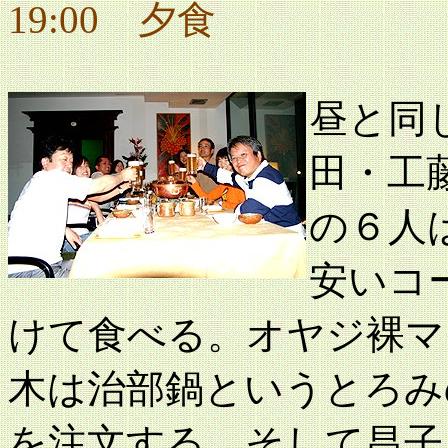
19:00 夕食
昼と同
田・工
の６人
安いコ
けて食べる。オヤジ裸マ
木は治部鍋というとろみ
を注文する。そして昌子