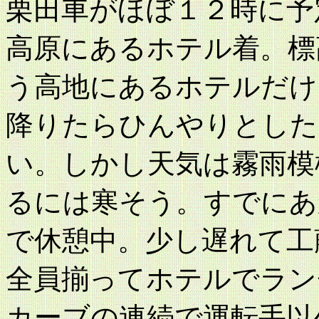
栗田車がほぼ１２時に予
高原にあるホテル着。標高
う高地にあるホテルだけ
降りたらひんやりとした
い。しかし天気は霧雨模
るには寒そう。すでにあ
で休憩中。少し遅れて工
全員揃ってホテルでラン
カーブの連続で運転手以