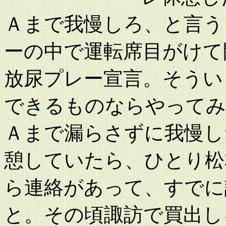
Ａまで我慢しろ、と言う
ーの中で運転席目がけて
放尿プレー宣言。そうい
できるものならやってみ
Ａまで漏らさずに我慢し
憩していたら、ひとり松
ら連絡があって、すでに
と。その頃諏訪で買出し