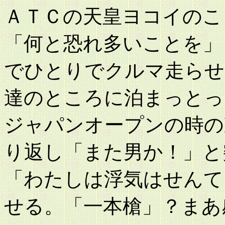
ＡＴＣの天皇ヨコイのこ
「何と恐れ多いことを」
でひとりでクルマ走らせ
達のところに泊まっとっ
ジャパンオープンの時の
り返し「また男か！」と
「わたしは浮気はせんて
せる。「一本槍」？まあ