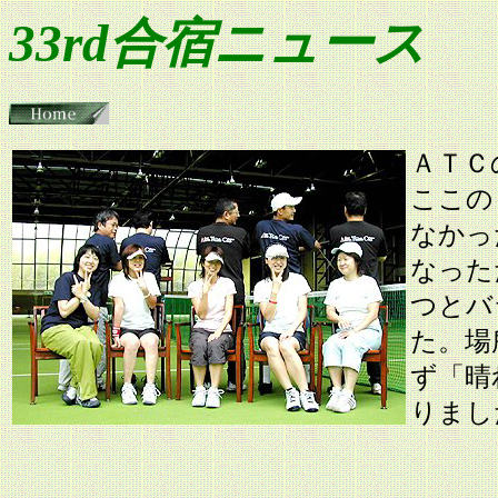
33rd合宿ニュース
ＡＴＣ
ここの
なかっ
なった
つとバ
た。場
ず「晴
りまし