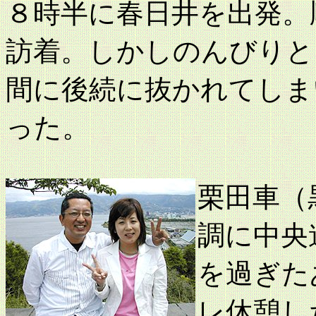
８時半に春日井を出発。
訪着。しかしのんびりと
間に後続に抜かれてしま
った。
栗田車（
調に中央
を過ぎた
レ休憩し